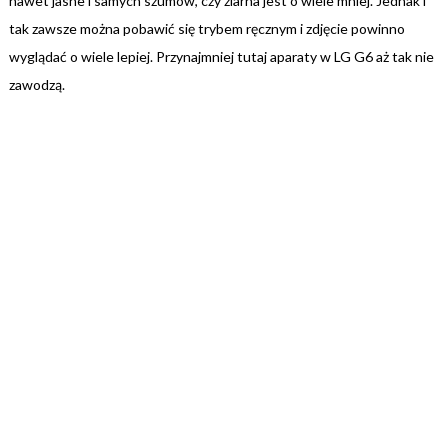
nawet jasne i samych szumów, czy ziarna jest o wiele mniej. Jednak i
tak zawsze można pobawić się trybem ręcznym i zdjęcie powinno
wyglądać o wiele lepiej. Przynajmniej tutaj aparaty w LG G6 aż tak nie
zawodzą.