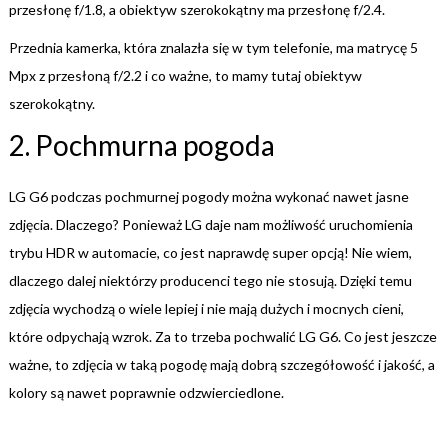
przesłonę f/1.8, a obiektyw szerokokątny ma przesłonę f/2.4.
Przednia kamerka, która znalazła się w tym telefonie, ma matrycę 5
Mpx z przesłoną f/2.2 i co ważne, to mamy tutaj obiektyw
szerokokątny.
2. Pochmurna pogoda
LG G6 podczas pochmurnej pogody można wykonać nawet jasne
zdjęcia. Dlaczego? Ponieważ LG daje nam możliwość uruchomienia
trybu HDR w automacie, co jest naprawdę super opcją! Nie wiem,
dlaczego dalej niektórzy producenci tego nie stosują. Dzięki temu
zdjęcia wychodzą o wiele lepiej i nie mają dużych i mocnych cieni,
które odpychają wzrok. Za to trzeba pochwalić LG G6. Co jest jeszcze
ważne, to zdjęcia w taką pogodę mają dobrą szczegółowość i jakość, a
kolory są nawet poprawnie odzwierciedlone.