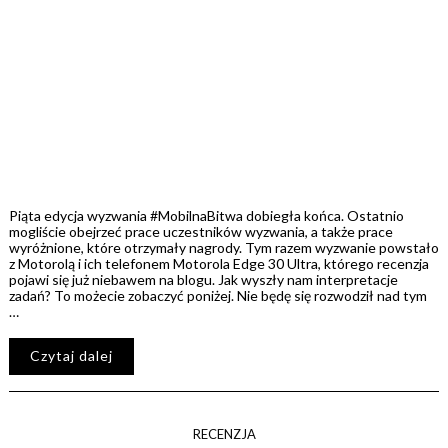
Piąta edycja wyzwania #MobilnaBitwa dobiegła końca. Ostatnio
mogliście obejrzeć prace uczestników wyzwania, a także prace
wyróżnione, które otrzymały nagrody. Tym razem wyzwanie powstało
z Motorolą i ich telefonem Motorola Edge 30 Ultra, którego recenzja
pojawi się już niebawem na blogu. Jak wyszły nam interpretacje
zadań? To możecie zobaczyć poniżej. Nie będę się rozwodził nad tym
…
Czytaj dalej
RECENZJA