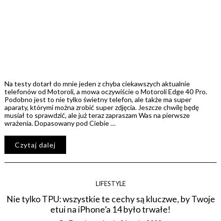
Na testy dotarł do mnie jeden z chyba ciekawszych aktualnie
telefonów od Motoroli, a mowa oczywiście o Motoroli Edge 40 Pro.
Podobno jest to nie tylko świetny telefon, ale także ma super
aparaty, którymi można zrobić super zdjęcia. Jeszcze chwilę będę
musiał to sprawdzić, ale już teraz zapraszam Was na pierwsze
wrażenia. Dopasowany pod Ciebie …
Czytaj dalej
LIFESTYLE
Nie tylko TPU: wszystkie te cechy są kluczwe, by Twoje
etui na iPhone’a 14 było trwałe!