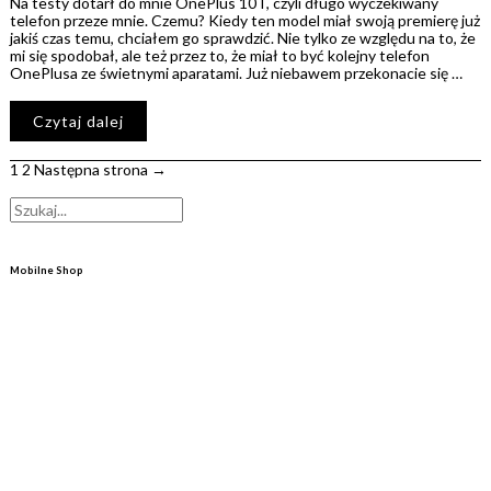
Na testy dotarł do mnie OnePlus 10T, czyli długo wyczekiwany
telefon przeze mnie. Czemu? Kiedy ten model miał swoją premierę już
jakiś czas temu, chciałem go sprawdzić. Nie tylko ze względu na to, że
mi się spodobał, ale też przez to, że miał to być kolejny telefon
OnePlusa ze świetnymi aparatami. Już niebawem przekonacie się …
Czytaj dalej
1
2
Następna strona →
Mobilne Shop