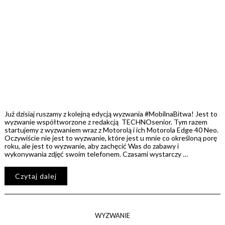
Już dzisiaj ruszamy z kolejną edycją wyzwania #MobilnaBitwa! Jest to
wyzwanie współtworzone z redakcją TECHNOsenior. Tym razem
startujemy z wyzwaniem wraz z Motorolą i ich Motorola Edge 40 Neo.
Oczywiście nie jest to wyzwanie, które jest u mnie co określoną porę
roku, ale jest to wyzwanie, aby zachęcić Was do zabawy i
wykonywania zdjęć swoim telefonem. Czasami wystarczy …
Czytaj dalej
WYZWANIE