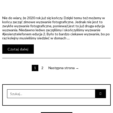
Nie do wiary, że 2020 rok już się kończy. Dzięki temu też możemy w
końcu zacząć zimowe wyzwanie fotograficzne. Jednak nie jest to
zwykłe wyzwanie fotograficzne, ponieważ jest to już druga edycja
wyzwania. Niedawno ledwo zaczęliśmy i skończyliśmy wyzwanie
#jesienztelefonem edycja 2. Było to bardzo ciekawe wyzwanie, bo po
raz kolejny musieliśmy siedzieć w domach …
Czytaj dalej
1
2
Następna strona →