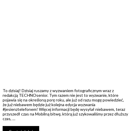
To dzisiaj! Dzisiaj ruszamy z wyzwaniem fotograficznym wraz z
redakcją TECHNOsenior. Tym razem nie jest to wyzwanie, które
pojawia się na określoną porę roku, ale już od razu mogę powiedzieć,
że już niebawem będzie już kolejna edycja wyzwania
#jesienztelefonem! Więcej informacji będę wysyłał niebawem, teraz
przyszedł czas na Mobilną bitwę, którą już szykowaliśmy przez dłuższy
czas, …