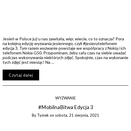
Jesień w Polsce już u nas zawitała, więc wiecie, co to oznacza? Pora
na kolejną edycję wyzwania jesiennego, czyli #jesienztelefonem
edycja 3. Tym razem wyzwanie powstaje we współpracy z Nokią i ich
telefonem Nokia G50. Przypominam, żeby cały czas na siebie uważać
podczas wykonywania niektórych zdjęć. Spokojnie, czas na wykonanie
tych zdjęć jest miesiąc! Na …
Czytaj dalej
WYZWANIE
#MobilnaBitwa Edycja 3
By
Tymek
on
sobota, 21 sierpnia, 2021