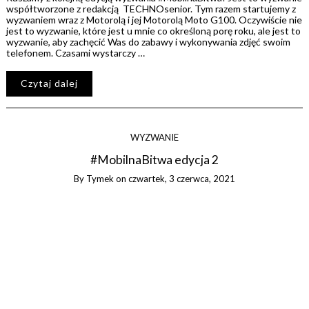
współtworzone z redakcją TECHNOsenior. Tym razem startujemy z
wyzwaniem wraz z Motorolą i jej Motorolą Moto G100. Oczywiście nie
jest to wyzwanie, które jest u mnie co określoną porę roku, ale jest to
wyzwanie, aby zachęcić Was do zabawy i wykonywania zdjęć swoim
telefonem. Czasami wystarczy …
Czytaj dalej
WYZWANIE
#MobilnaBitwa edycja 2
By
Tymek
on
czwartek, 3 czerwca, 2021