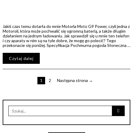
Jakiś czas temu dotarła do mnie Motorla Moto G9 Power, czyli jedna z
Motoroli, która może pochwalić się ogromną baterią, a także długim
działaniem na jednym ładowaniu. Jak sprawdził się u mnie ten telefon
i czy aparaty w nim są na tyle dobre, że mogę go polecić? Tego
przekonacie się poniżej. Specyfikacja Pochmurna pogoda Słoneczna …
Czytaj dalej
1
2
Następna strona →