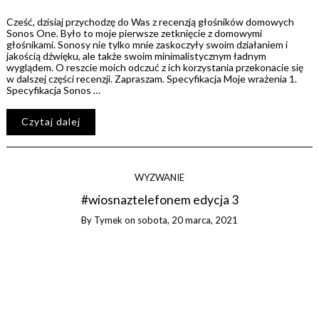
Cześć, dzisiaj przychodzę do Was z recenzją głośników domowych
Sonos One. Było to moje pierwsze zetknięcie z domowymi
głośnikami. Sonosy nie tylko mnie zaskoczyły swoim działaniem i
jakością dźwięku, ale także swoim minimalistycznym ładnym
wyglądem. O reszcie moich odczuć z ich korzystania przekonacie się
w dalszej części recenzji. Zapraszam. Specyfikacja Moje wrażenia 1.
Specyfikacja Sonos …
Czytaj dalej
WYZWANIE
#wiosnaztelefonem edycja 3
By
Tymek
on
sobota, 20 marca, 2021