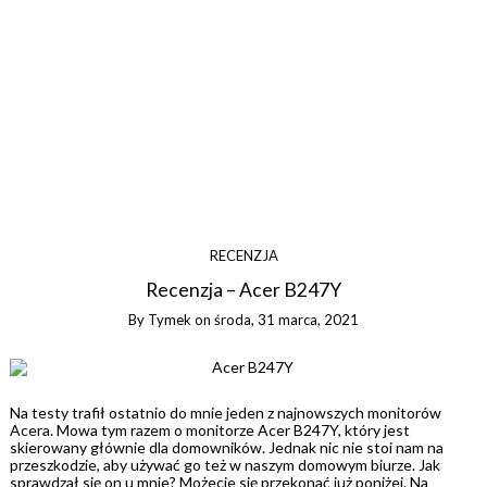
RECENZJA
Recenzja – Acer B247Y
By
Tymek
on
środa, 31 marca, 2021
Na testy trafił ostatnio do mnie jeden z najnowszych monitorów
Acera. Mowa tym razem o monitorze Acer B247Y, który jest
skierowany głównie dla domowników. Jednak nic nie stoi nam na
przeszkodzie, aby używać go też w naszym domowym biurze. Jak
sprawdzał się on u mnie? Możecie się przekonać już poniżej. Na