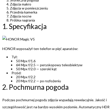
Słoneczna pogoda
Zdjęcia makro
Zdjęcia w pomieszczeniu
Przednia kamerka
Zdjęcia nocne
Próbka nagrania
1. Specyfikacja
HONOR wyposażył ten telefon w pięć aparatów:
Tył:
50 Mpx f/1.6
64 Mpx f/2.5 — peryskopowy teleobiektyw
50 Mpx f/2.0 — szeroki kąt
Przód:
20 Mpx f/2.2
20 Mpx f/2.2 — po rozłożeniu
2. Pochmurna pogoda
Podczas pochmurnej pogody zdjęcia wypadają rewelacyjnie. Jakość i
szczegółowość jest na bardzo wysokim poziomie. Automatyczny HDR