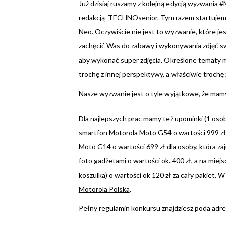
Już dzisiaj ruszamy z kolejną edycją wyzwania
redakcją
TECHNOsenior
. Tym razem startuje
Neo. Oczywiście nie jest to wyzwanie, które jes
zachęcić Was do zabawy i wykonywania zdjęć sw
aby wykonać super zdjęcia. Określone tematy 
trochę z innej perspektywy, a właściwie trochę
Nasze wyzwanie jest o tyle wyjątkowe, że mam
Dla najlepszych prac mamy też upominki (1 oso
smartfon Motorola Moto G54 o wartości 999 zł 
Moto G14 o wartości 699 zł dla osoby, która z
foto gadżetami o wartości ok. 400 zł, a na miej
koszulka) o wartości ok 120 zł za cały pakiet. 
Motorola Polska
.
Pełny regulamin konkursu znajdziesz poda adr