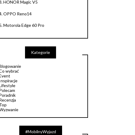
3.
HONOR Magic V5
4.
OPPO Reno14
5.
Motorola Edge 60 Pro
Kategorie
Blogowanie
Co wybrać
Event
Inspiracje
Lifestyle
Polecam
Poradnik
Recenzja
Top
Wyzwanie
#MobilnyWyjazd