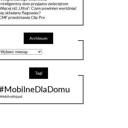
Inteligentny dom przyjazny zwierzętom
Więcej niż „Ultra”: Czym powinien wyróżniać
się składany flagowiec?
CMF przedstawia Clip Pro
Archiwum
Tagi
#MobilneDlaDomu
#MobilnyWyjazd