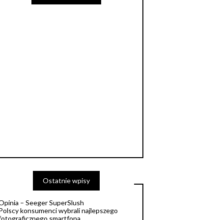
Ostatnie wpisy
Opinia – Seeger SuperSlush
Polscy konsumenci wybrali najlepszego
fotograficznego smartfona