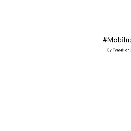
#Mobiln
By
Tymek
on