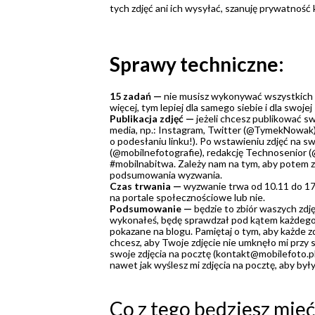
tych zdjęć ani ich wysyłać, szanuję prywatność
S
prawy techniczne:
15 zadań —
nie musisz wykonywać wszystkich 
więcej, tym lepiej dla samego siebie i dla swojej 
Publikacja zdjęć —
jeżeli chcesz publikować sw
media, np.: Instagram, Twitter (@TymekNowak),
o podesłaniu linku!). Po wstawieniu zdjęć na s
(@mobilnefotografie), redakcję Technosenior (
#mobilnabitwa. Zależy nam na tym, aby potem z
podsumowania wyzwania.
Czas trwania —
wyzwanie trwa od 10.11 do 17.
na portale społecznościowe lub nie.
Podsumowanie —
będzie to zbiór waszych zdj
wykonałeś, będę sprawdzał pod kątem każdego za
pokazane na blogu. Pamiętaj o tym, aby każde zdj
chcesz, aby Twoje zdjęcie nie umknęło mi przy
swoje zdjęcia na pocztę (kontakt@mobilefoto.p
nawet jak wyślesz mi zdjęcia na pocztę, aby był
Co z tego będziesz mie