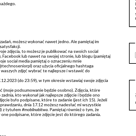
 każdego.
zadań, możesz wykonać nawet jedno. Ale pamiętaj im
satysfakcji.
oje zdjęcia, to możesz je publikować na swoich social
 Facebook lub nawet na swojej stronie, lub blogu (pamiętaj
woje social media pamiętaj o oznaczeniu mnie
@technoseniorpl) oraz użycia oficjalnego hashtaga
 waszych zdjęć wybrać te najlepsze i wstawić do
12.2023 (do 23:59), w tym okresie wstawiaj swoje zdjęcia
ęć (moje podsumowanie będzie osobno). Zdjęcia, które
dnia, kto wykonał jak najlepsze zdjęcie i będzie ono
ęcie było podpisane, które to zadanie (jest ich 15). Jeżeli
 sprawdzaniu, dnia 17.12 możesz nadesłać mi wszystkie
l) z tytułem
#mobilnabitwa
. Pamiętaj również o tym, że
y one podpisane, które zdjęcie jest do którego zadania.
ć…