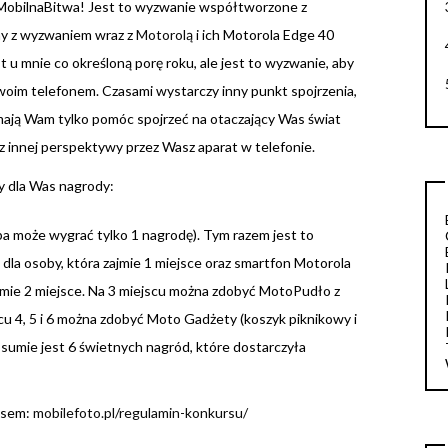
 #MobilnaBitwa! Jest to wyzwanie współtworzone z
my z wyzwaniem wraz z
Motorolą
i ich Motorola Edge 40
t u mnie co określoną porę roku, ale jest to wyzwanie, aby
oim telefonem. Czasami wystarczy inny punkt spojrzenia,
mają Wam tylko pomóc spojrzeć na otaczający Was świat
 z innej perspektywy przez Wasz aparat w telefonie.
y dla Was nagrody:
ba może wygrać tylko 1 nagrodę). Tym razem jest to
dla osoby, która zajmie 1 miejsce oraz smartfon Motorola
ajmie 2 miejsce. Na 3 miejscu można zdobyć MotoPudło z
scu 4, 5 i 6 można zdobyć Moto Gadżety (koszyk piknikowy i
W sumie jest 6 świetnych nagród, które dostarczyła
esem:
mobilefoto.pl/regulamin-konkursu/