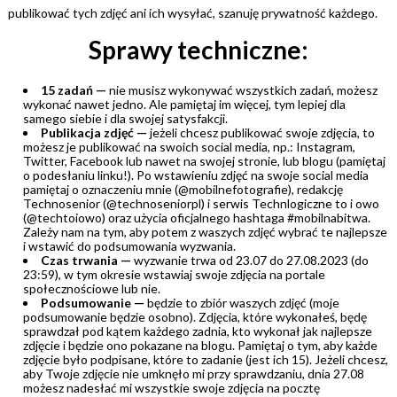
publikować tych zdjęć ani ich wysyłać, szanuję prywatność każdego.
S
prawy techniczne:
15 zadań —
nie musisz wykonywać wszystkich zadań, możesz
wykonać nawet jedno. Ale pamiętaj im więcej, tym lepiej dla
samego siebie i dla swojej satysfakcji.
Publikacja zdjęć —
jeżeli chcesz publikować swoje zdjęcia, to
możesz je publikować na swoich social media, np.: Instagram,
Twitter, Facebook lub nawet na swojej stronie, lub blogu (pamiętaj
o podesłaniu linku!). Po wstawieniu zdjęć na swoje social media
pamiętaj o oznaczeniu mnie (@mobilnefotografie), redakcję
Technosenior (@technoseniorpl) i serwis Technlogiczne to i owo
(@techtoiowo) oraz użycia oficjalnego hashtaga #mobilnabitwa.
Zależy nam na tym, aby potem z waszych zdjęć wybrać te najlepsze
i wstawić do podsumowania wyzwania.
Czas trwania —
wyzwanie trwa od 23.07 do 27.08.2023 (do
23:59), w tym okresie wstawiaj swoje zdjęcia na portale
społecznościowe lub nie.
Podsumowanie —
będzie to zbiór waszych zdjęć (moje
podsumowanie będzie osobno). Zdjęcia, które wykonałeś, będę
sprawdzał pod kątem każdego zadnia, kto wykonał jak najlepsze
zdjęcie i będzie ono pokazane na blogu. Pamiętaj o tym, aby każde
zdjęcie było podpisane, które to zadanie (jest ich 15). Jeżeli chcesz,
aby Twoje zdjęcie nie umknęło mi przy sprawdzaniu, dnia 27.08
możesz nadesłać mi wszystkie swoje zdjęcia na pocztę