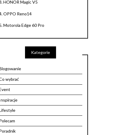
3.
HONOR Magic V5
4.
OPPO Reno14
5.
Motorola Edge 60 Pro
Kategorie
Blogowanie
Co wybrać
Event
Inspiracje
Lifestyle
Polecam
Poradnik