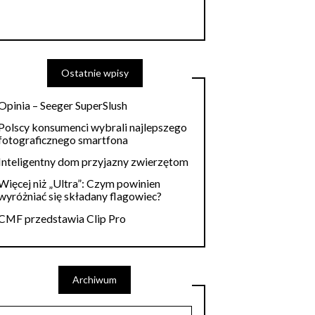
Ostatnie wpisy
Opinia – Seeger SuperSlush
Polscy konsumenci wybrali najlepszego
fotograficznego smartfona
Inteligentny dom przyjazny zwierzętom
Więcej niż „Ultra”: Czym powinien
wyróżniać się składany flagowiec?
CMF przedstawia Clip Pro
Archiwum