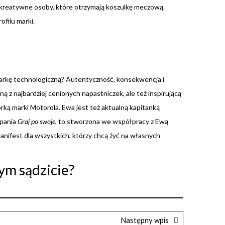
j kreatywne osoby, które otrzymają koszulkę meczową.
filu marki.
 markę technologiczną? Autentyczność, konsekwencja i
ną z najbardziej cenionych napastniczek, ale też inspirującą
ką marki Motorola. Ewa jest też aktualną kapitanką
mpania
Graj po swoje
, to stworzona we współpracy z Ewą
anifest dla wszystkich, którzy chcą żyć na własnych
ym sądzicie?
Następny wpis