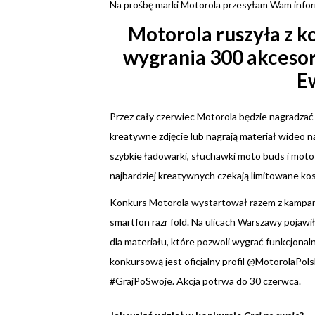
Na prośbę marki Motorola przesyłam Wam infor
Motorola ruszyła z k
wygrania 300 akcesor
E
Przez cały czerwiec Motorola będzie nagradza
kreatywne zdjęcie lub nagrają materiał wideo n
szybkie ładowarki, słuchawki moto buds i moto
najbardziej kreatywnych czekają limitowane kosz
Konkurs Motorola wystartował razem z kampani
smartfon razr fold. Na ulicach Warszawy pojawił
dla materiału, które pozwoli wygrać funkcjona
konkursową jest oficjalny profil @MotorolaPols
#GrajPoSwoje. Akcja potrwa do 30 czerwca.