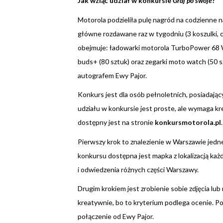
Jak wziąć udział w konkursie
Graj po swoje
?
Motorola podzieliła pulę nagród na codzienne
główne rozdawane raz w tygodniu (3 koszulki, 
obejmuje: ładowarki motorola TurboPower 68 W
buds+ (80 sztuk) oraz zegarki moto watch (50 s
autografem Ewy Pajor.
Konkurs jest dla osób pełnoletnich, posiadają
udziału w konkursie jest proste, ale wymaga k
dostępny jest na stronie
konkursmotorola.pl
.
Pierwszy krok to znalezienie w Warszawie jedneg
konkursu dostępna jest mapka z lokalizacją ka
i odwiedzenia różnych części Warszawy.
Drugim krokiem jest zrobienie sobie zdjęcia lub
kreatywnie, bo to kryterium podlega ocenie. Poz
połączenie od Ewy Pajor.