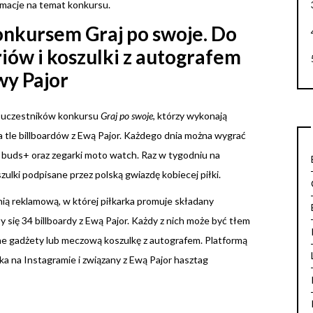
macje na temat konkursu.
onkursem Graj po swoje. Do
iów i koszulki z autografem
wy Pajor
ć uczestników konkursu
Graj po swoje
, którzy wykonają
a tle billboardów z Ewą Pajor. Każdego dnia można wygrać
 buds+ oraz zegarki moto watch. Raz w tygodniu na
ulki podpisane przez polską gwiazdę kobiecej piłki.
ą reklamową, w której piłkarka promuje składany
y się 34 billboardy z Ewą Pajor. Każdy z nich może być tłem
lne gadżety lub meczową koszulkę z autografem. Platformą
ka na Instagramie i związany z Ewą Pajor hasztag