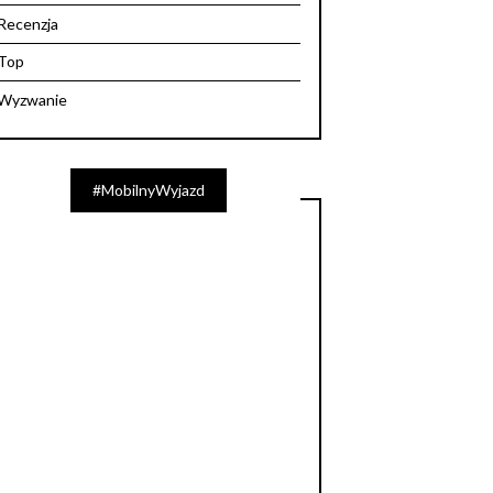
Recenzja
Top
Wyzwanie
#MobilnyWyjazd