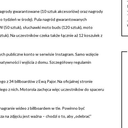
 nagrody gwarantowane (10 sztuk akcesoriów) oraz nagrody
co tydzień w środę). Pula nagród gwarantowanych
 (50 sztuk), słuchawki moto buds (120 sztuk), moto
ztuk). Na uczestników czeka także łącznie aż 12 koszulek z
cych publiczne konto w serwisie Instagram. Samo wzięcie
reatywności i wyjścia z domu. Szczegółowy regulamin
o z 34 billboardów z Ewą Pajor. Na oficjalnej stronie
żdego z nich. Motorola zachęca więc uczestników do spaceru
 nagranie wideo z billboardem w tle. Powinno być
a na zdjęciu jest ważna – chodzi o to, aby „odebrać”