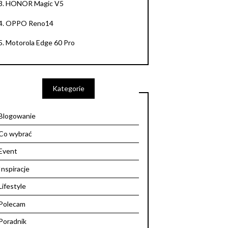
3.
HONOR Magic V5
4.
OPPO Reno14
5.
Motorola Edge 60 Pro
Kategorie
Blogowanie
Co wybrać
Event
Inspiracje
Lifestyle
Polecam
Poradnik