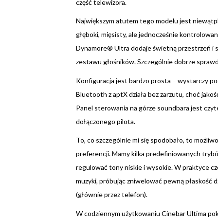
część telewizora.
Największym atutem tego modelu jest niewątp
głęboki, mięsisty, ale jednocześnie kontrolowan
Dynamore® Ultra dodaje świetną przestrzeń i s
zestawu głośników. Szczególnie dobrze sprawdza
Konfiguracja jest bardzo prosta – wystarczy p
Bluetooth z aptX działa bez zarzutu, choć jakoś
Panel sterowania na górze soundbara jest czyteln
dołączonego pilota.
To, co szczególnie mi się spodobało, to możli
preferencji. Mamy kilka predefiniowanych trybó
regulować tony niskie i wysokie. W praktyce cz
muzyki, próbując zniwelować pewną płaskość dź
(głównie przez telefon).
W codziennym użytkowaniu Cinebar Ultima poka