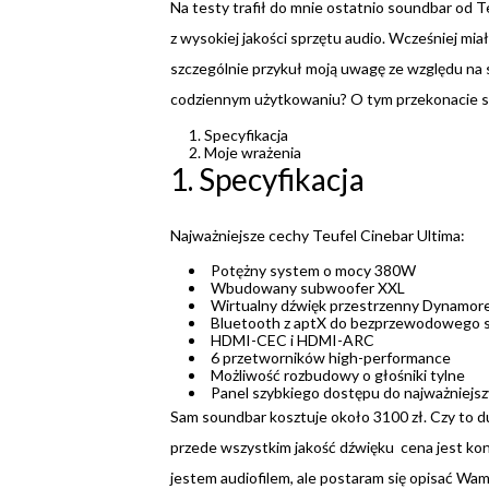
Na testy trafił do mnie ostatnio soundbar od Te
z wysokiej jakości sprzętu audio. Wcześniej mi
szczególnie przykuł moją uwagę ze względu na sw
codziennym użytkowaniu? O tym przekonacie si
Specyfikacja
Moje wrażenia
1. Specyfikacja
Najważniejsze cechy Teufel Cinebar Ultima:
Potężny system o mocy 380W
Wbudowany subwoofer XXL
Wirtualny dźwięk przestrzenny Dynamor
Bluetooth z aptX do bezprzewodowego 
HDMI-CEC i HDMI-ARC
6 przetworników high-performance
Możliwość rozbudowy o głośniki tylne
Panel szybkiego dostępu do najważniejsz
Sam soundbar kosztuje około 3100 zł. Czy to d
przede wszystkim jakość dźwięku cena jest konk
jestem audiofilem, ale postaram się opisać W