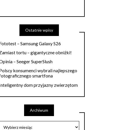
Ostatnie wpisy
Fototest – Samsung Galaxy S26
Zamiast tortu – gigantyczne obniżki!
Opinia – Seeger SuperSlush
Polscy konsumenci wybrali najlepszego
fotograficznego smartfona
Inteligentny dom przyjazny zwierzętom
Archiwum