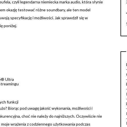
ufela, czyli legendarna niemiecka marka audio, która słynie
ałem okazję testować różne soundbary, ale ten model
oją specyfikację i możliwości. Jak sprawdził się w
ę poniżej.
e® Ultra
streamingu
ych funkcji
użo? Biorąc pod uwagę jakość wykonania, możliwości i
urencyjna, choć nie należy do najniższych. Oczywiście nie
am moje wrażenia z codziennego użytkowania podczas