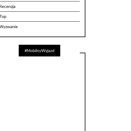
Recenzja
Top
Wyzwanie
#MobilnyWyjazd