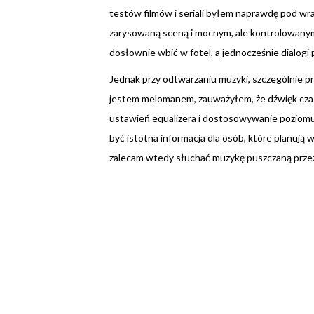
testów filmów i seriali byłem naprawdę pod wra
zarysowaną sceną i mocnym, ale kontrolowanym 
dosłownie wbić w fotel, a jednocześnie dialogi
Jednak przy odtwarzaniu muzyki, szczególnie pr
jestem melomanem, zauważyłem, że dźwięk czas
ustawień equalizera i dostosowywanie poziomu
być istotna informacja dla osób, które planuj
zalecam wtedy słuchać muzykę puszczaną przez 