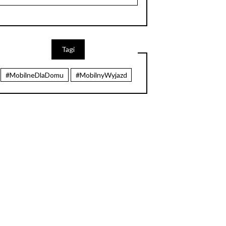
Tagi
#MobilneDlaDomu
#MobilnyWyjazd