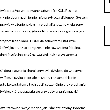
liwie potężny, wbudowany subwoofer XXL. Bas jest
y – nie dudni nadmiernie i nie przytłacza dialogów. System
prawia wrażenie, jakbyśmy słuchali znacznie większego
 się to podczas oglądania filmów akcji czy grania w gry.
odłączyć jeden kabel HDMI do telewizora i gotowe.
ć dźwięku przez to połączenie nie zawsze jest idealna.
y i intuicyjny, choć najczęściej i tak korzystałem z
wość dostosowania charakterystyki dźwięku do własnych
w (film, muzyka, noc), ale możemy też samodzielnie
ęsto korzystałem z tych opcji, szczególnie przy słuchaniu
więku, która pojawiała się przy odtwarzaniu muzyki
zał zarówno swoje mocne, jak i słabsze strony. Podczas