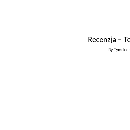
Recenzja – T
By
Tymek
o