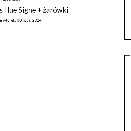
ps Hue Signe + żarówki
on
wtorek, 30 lipca, 2024