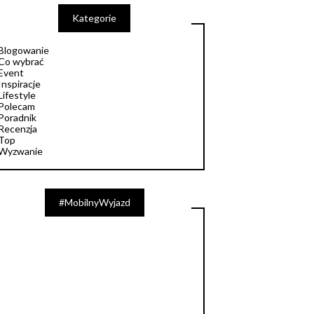
Kategorie
Blogowanie
Co wybrać
Event
Inspiracje
Lifestyle
Polecam
Poradnik
Recenzja
Top
Wyzwanie
#MobilnyWyjazd