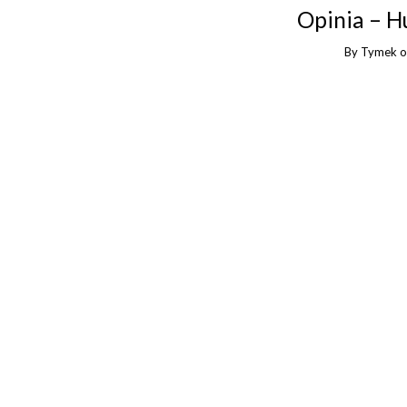
Opinia – H
By
Tymek