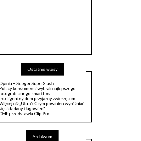
Ostatnie wpisy
Opinia – Seeger SuperSlush
Polscy konsumenci wybrali najlepszego
fotograficznego smartfona
Inteligentny dom przyjazny zwierzętom
Więcej niż „Ultra”: Czym powinien wyróżniać
się składany flagowiec?
CMF przedstawia Clip Pro
Archiwum