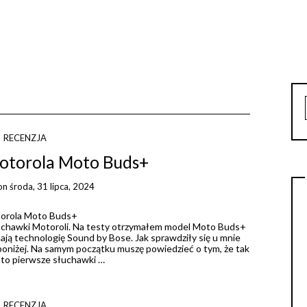
RECENZJA
Motorola Moto Buds+
on
środa, 31 lipca, 2024
łuchawki Motoroli. Na testy otrzymałem model Moto Buds+
ją technologię Sound by Bose. Jak sprawdziły się u mnie
 poniżej. Na samym początku muszę powiedzieć o tym, że tak
to pierwsze słuchawki …
RECENZJA