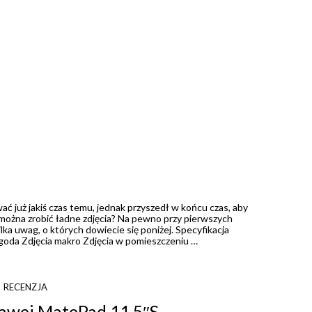
 już jakiś czas temu, jednak przyszedł w końcu czas, aby
można zrobić ładne zdjęcia? Na pewno przy pierwszych
ka uwag, o których dowiecie się poniżej. Specyfikacja
da Zdjęcia makro Zdjęcia w pomieszczeniu …
RECENZJA
uawei MatePad 11.5″S