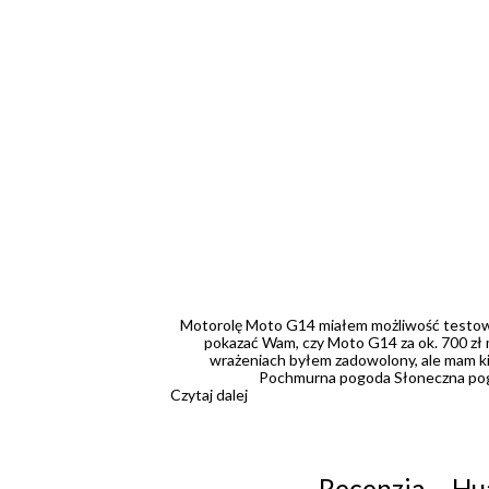
Motorolę Moto G14 miałem możliwość testować
pokazać Wam, czy Moto G14 za ok. 700 zł 
wrażeniach byłem zadowolony, ale mam kil
Pochmurna pogoda Słoneczna pogo
Czytaj dalej
Recenzja – H