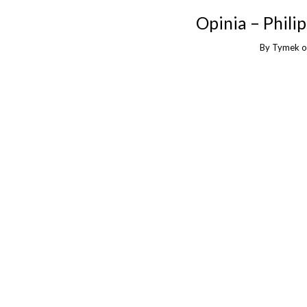
Opinia – Phili
By
Tymek