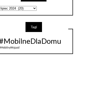
Tagi
#MobilneDlaDomu
#MobilnyWyjazd