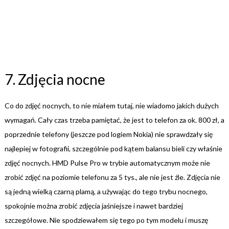
7. Zdjęcia nocne
Co do zdjęć nocnych, to nie miałem tutaj, nie wiadomo jakich dużych
wymagań. Cały czas trzeba pamiętać, że jest to telefon za ok. 800 zł, a
poprzednie telefony (jeszcze pod logiem Nokia) nie sprawdzały się
najlepiej w fotografii, szczególnie pod kątem balansu bieli czy właśnie
zdjęć nocnych. HMD Pulse Pro w trybie automatycznym może nie
zrobić zdjęć na poziomie telefonu za 5 tys., ale nie jest źle. Zdjęcia nie
są jedną wielką czarną plamą, a używając do tego trybu nocnego,
spokojnie można zrobić zdjęcia jaśniejsze i nawet bardziej
szczegółowe. Nie spodziewałem się tego po tym modelu i muszę