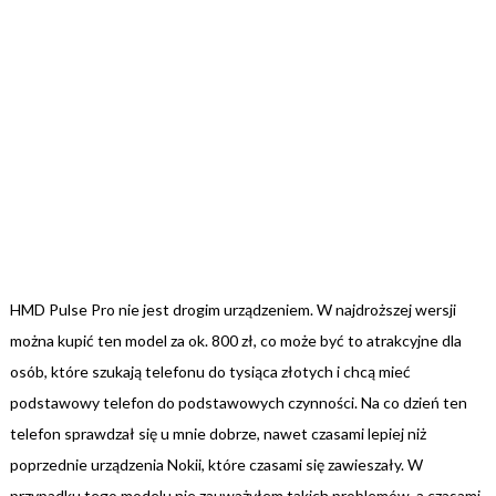
HMD Pulse Pro nie jest drogim urządzeniem. W najdroższej wersji
można kupić ten model za ok. 800 zł, co może być to atrakcyjne dla
osób, które szukają telefonu do tysiąca złotych i chcą mieć
podstawowy telefon do podstawowych czynności. Na co dzień ten
telefon sprawdzał się u mnie dobrze, nawet czasami lepiej niż
poprzednie urządzenia Nokii, które czasami się zawieszały. W
przypadku tego modelu nie zauważyłem takich problemów, a czasami