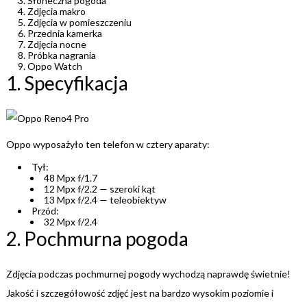
Słoneczna pogoda
Zdjęcia makro
Zdjęcia w pomieszczeniu
Przednia kamerka
Zdjęcia nocne
Próbka nagrania
Oppo Watch
1. Specyfikacja
Oppo wyposażyło ten telefon w cztery aparaty:
Tył:
48 Mpx f/1.7
12 Mpx f/2.2 — szeroki kąt
13 Mpx f/2.4 — teleobiektyw
Przód:
32 Mpx f/2.4
2. Pochmurna pogoda
Zdjęcia podczas pochmurnej pogody wychodzą naprawdę świetnie!
Jakość i szczegółowość zdjęć jest na bardzo wysokim poziomie i