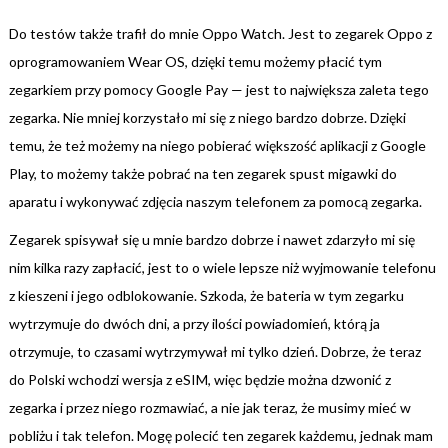
Do testów także trafił do mnie Oppo Watch. Jest to zegarek Oppo z
oprogramowaniem Wear OS, dzięki temu możemy płacić tym
zegarkiem przy pomocy Google Pay — jest to największa zaleta tego
zegarka. Nie mniej korzystało mi się z niego bardzo dobrze. Dzięki
temu, że też możemy na niego pobierać większość aplikacji z Google
Play, to możemy także pobrać na ten zegarek spust migawki do
aparatu i wykonywać zdjęcia naszym telefonem za pomocą zegarka.
Zegarek spisywał się u mnie bardzo dobrze i nawet zdarzyło mi się
nim kilka razy zapłacić, jest to o wiele lepsze niż wyjmowanie telefonu
z kieszeni i jego odblokowanie. Szkoda, że bateria w tym zegarku
wytrzymuje do dwóch dni, a przy ilości powiadomień, którą ja
otrzymuje, to czasami wytrzymywał mi tylko dzień. Dobrze, że teraz
do Polski wchodzi wersja z eSIM, więc będzie można dzwonić z
zegarka i przez niego rozmawiać, a nie jak teraz, że musimy mieć w
pobliżu i tak telefon. Mogę polecić ten zegarek każdemu, jednak mam