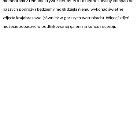
momentami z teleobiektywu! Reno4 Pro to będzie idealny kompan do
naszych podróży i będziemy mogli dzięki niemu wykonać świetne
zdjęcia krajobrazowe (również w gorszych warunkach). Więcej zdjęć
możecie zobaczyć w podlinkowanej galerii na końcu recenzji.