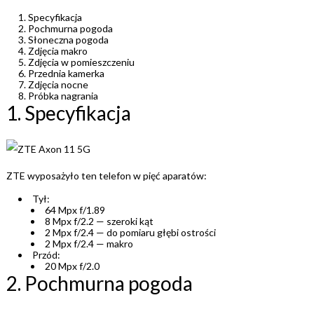
Specyfikacja
Pochmurna pogoda
Słoneczna pogoda
Zdjęcia makro
Zdjęcia w pomieszczeniu
Przednia kamerka
Zdjęcia nocne
Próbka nagrania
1. Specyfikacja
ZTE wyposażyło ten telefon w pięć aparatów:
Tył:
64 Mpx f/1.89
8 Mpx f/2.2 — szeroki kąt
2 Mpx f/2.4 — do pomiaru głębi ostrości
2 Mpx f/2.4 — makro
Przód:
20 Mpx f/2.0
2. Pochmurna pogoda