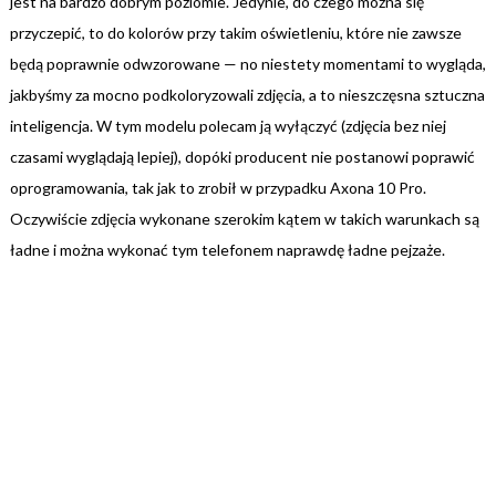
jest na bardzo dobrym poziomie. Jedynie, do czego można się
przyczepić, to do kolorów przy takim oświetleniu, które nie zawsze
będą poprawnie odwzorowane — no niestety momentami to wygląda,
jakbyśmy za mocno podkoloryzowali zdjęcia, a to nieszczęsna sztuczna
inteligencja. W tym modelu polecam ją wyłączyć (zdjęcia bez niej
czasami wyglądają lepiej), dopóki producent nie postanowi poprawić
oprogramowania, tak jak to zrobił w przypadku Axona 10 Pro.
Oczywiście zdjęcia wykonane szerokim kątem w takich warunkach są
ładne i można wykonać tym telefonem naprawdę ładne pejzaże.