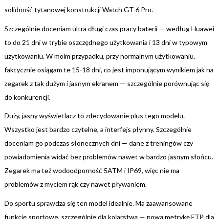
solidność tytanowej konstrukcji Watch GT 6 Pro.
Szczególnie doceniam ultra długi czas pracy baterii — według Huawei
to do 21 dni w trybie oszczędnego użytkowania i 13 dni w typowym
użytkowaniu. W moim przypadku, przy normalnym użytkowaniu,
faktycznie osiągam te 15-18 dni, co jest imponującym wynikiem jak na
zegarek z tak dużym i jasnym ekranem — szczególnie porównując się
do konkurencji.
Duży, jasny wyświetlacz to zdecydowanie plus tego modelu.
Wszystko jest bardzo czytelne, a interfejs płynny. Szczególnie
doceniam go podczas słonecznych dni — dane z treningów czy
powiadomienia widać bez problemów nawet w bardzo jasnym słońcu.
Zegarek ma też wodoodporność 5ATM i IP69, więc nie ma
problemów z myciem rąk czy nawet pływaniem.
Do sportu sprawdza się ten model idealnie. Ma zaawansowane
funkcje sportowe, szczególnie dla kolarstwa — nową metrykę FTP dla