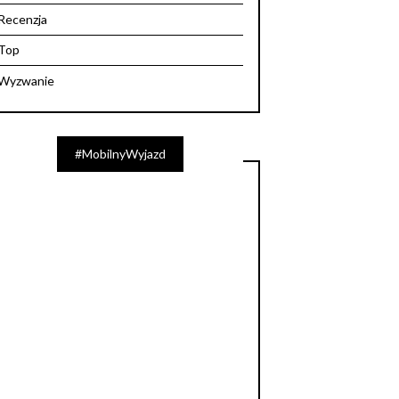
Recenzja
Top
Wyzwanie
#MobilnyWyjazd