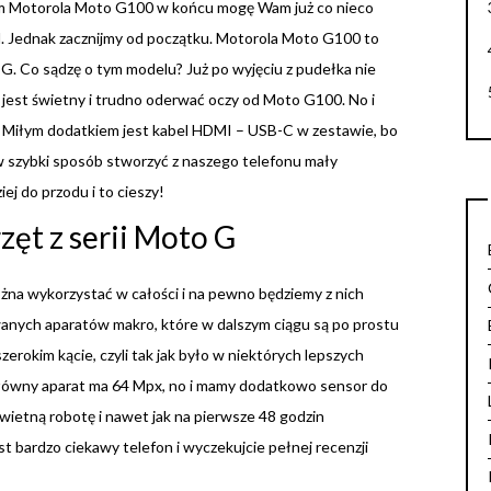
nem Motorola Moto G100 w końcu mogę Wam już co nieco
l. Jednak zacznijmy od początku. Motorola Moto G100 to
o G. Co sądzę o tym modelu? Już po wyjęciu z pudełka nie
 jest świetny i trudno oderwać oczy od Moto G100. No i
ę. Miłym dodatkiem jest kabel HDMI – USB-C w zestawie, bo
 szybki sposób stworzyć z naszego telefonu mały
ej do przodu i to cieszy!
zęt z serii Moto G
żna wykorzystać w całości i na pewno będziemy z nich
owanych aparatów makro, które w dalszym ciągu są po prostu
erokim kącie, czyli tak jak było w niektórych lepszych
łówny aparat ma 64 Mpx, no i mamy dodatkowo sensor do
świetną robotę i nawet jak na pierwsze 48 godzin
t bardzo ciekawy telefon i wyczekujcie pełnej recenzji