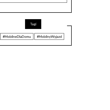
Tagi
#MobilneDlaDomu
#MobilnyWyjazd