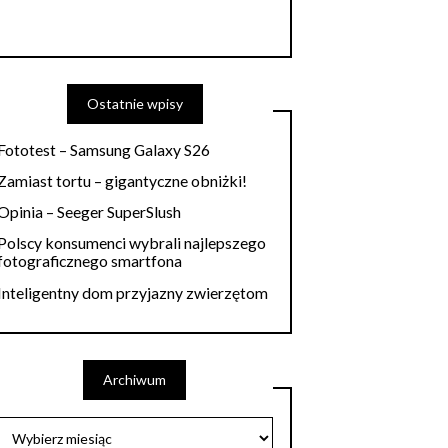
Ostatnie wpisy
Fototest – Samsung Galaxy S26
Zamiast tortu – gigantyczne obniżki!
Opinia – Seeger SuperSlush
Polscy konsumenci wybrali najlepszego
fotograficznego smartfona
Inteligentny dom przyjazny zwierzętom
Archiwum