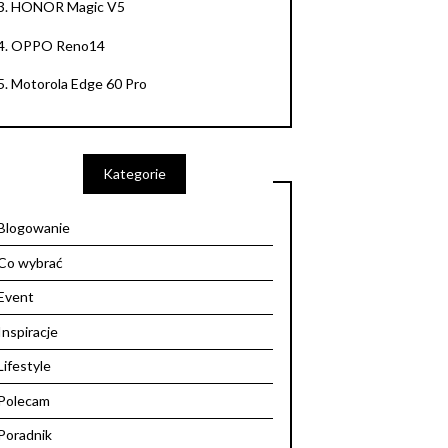
3.
HONOR Magic V5
4.
OPPO Reno14
5.
Motorola Edge 60 Pro
Kategorie
Blogowanie
Co wybrać
Event
Inspiracje
Lifestyle
Polecam
Poradnik