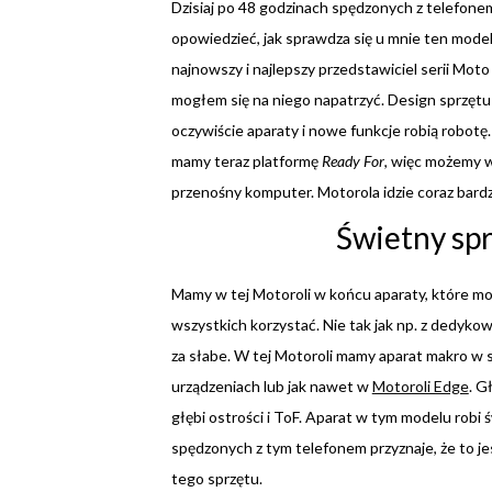
Dzisiaj po 48 godzinach spędzonych z telefo
opowiedzieć, jak sprawdza się u mnie ten mode
najnowszy i najlepszy przedstawiciel serii Mot
mogłem się na niego napatrzyć. Design sprzętu
oczywiście aparaty i nowe funkcje robią robot
mamy teraz platformę
Ready For
, więc możemy w
przenośny komputer. Motorola idzie coraz bardzi
Świetny spr
Mamy w tej Motoroli w końcu aparaty, które mo
wszystkich korzystać. Nie tak jak np. z dedyk
za słabe. W tej Motoroli mamy aparat makro w sz
urządzeniach lub jak nawet w
Motoroli Edge
. G
głębi ostrości i ToF. Aparat w tym modelu robi 
spędzonych z tym telefonem przyznaje, że to jes
tego sprzętu.