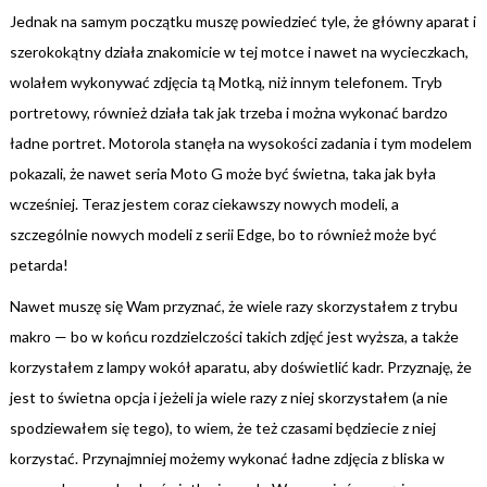
Jednak na samym początku muszę powiedzieć tyle, że główny aparat i
szerokokątny działa znakomicie w tej motce i nawet na wycieczkach,
wolałem wykonywać zdjęcia tą Motką, niż innym telefonem. Tryb
portretowy, również działa tak jak trzeba i można wykonać bardzo
ładne portret. Motorola stanęła na wysokości zadania i tym modelem
pokazali, że nawet seria Moto G może być świetna, taka jak była
wcześniej. Teraz jestem coraz ciekawszy nowych modeli, a
szczególnie nowych modeli z serii Edge, bo to również może być
petarda!
Nawet muszę się Wam przyznać, że wiele razy skorzystałem z trybu
makro — bo w końcu rozdzielczości takich zdjęć jest wyższa, a także
korzystałem z lampy wokół aparatu, aby doświetlić kadr. Przyznaję, że
jest to świetna opcja i jeżeli ja wiele razy z niej skorzystałem (a nie
spodziewałem się tego), to wiem, że też czasami będziecie z niej
korzystać. Przynajmniej możemy wykonać ładne zdjęcia z bliska w