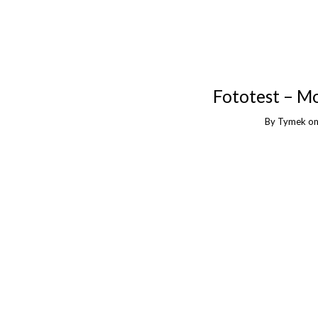
Fototest – M
By
Tymek
o