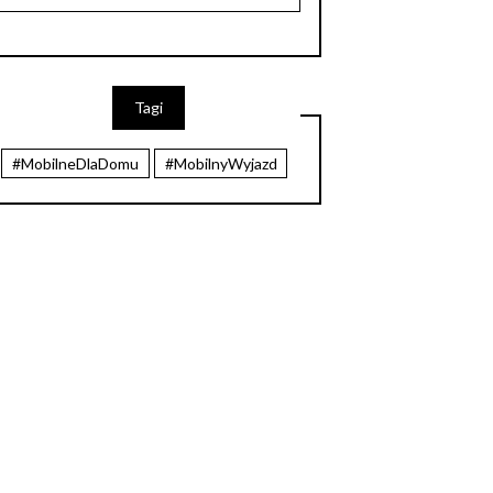
Tagi
#MobilneDlaDomu
#MobilnyWyjazd