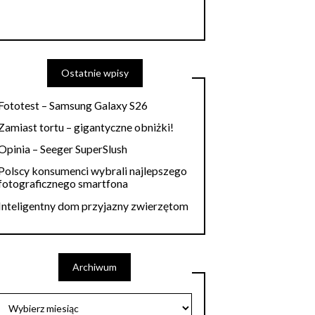
Ostatnie wpisy
Fototest – Samsung Galaxy S26
Zamiast tortu – gigantyczne obniżki!
Opinia – Seeger SuperSlush
Polscy konsumenci wybrali najlepszego
fotograficznego smartfona
Inteligentny dom przyjazny zwierzętom
Archiwum