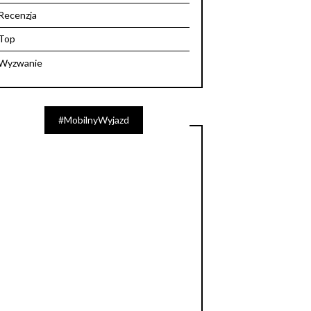
Recenzja
Top
Wyzwanie
#MobilnyWyjazd