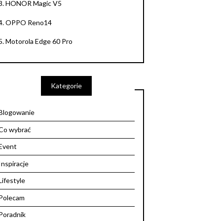
3.
HONOR Magic V5
4.
OPPO Reno14
5.
Motorola Edge 60 Pro
Kategorie
Blogowanie
Co wybrać
Event
Inspiracje
Lifestyle
Polecam
Poradnik