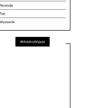
Recenzja
Top
Wyzwanie
#MobilnyWyjazd