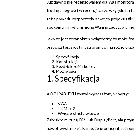
Już dawno nie recenzowałem dla Was monitora,
trochę zaległości w recenzjach ze względu na to,
też z powodu rozpoczęcia nowego projektu
#M
spokojnymi myślami mogę Wam przedstawić mo
Jako że jest teraz okres świąteczny, to może W
przecież teraz jest masa promocji na różne urz
Specyfikacja
Konstrukcja
Rozdzielczość i kolory
Możliwości
1. Specyfikacja
AOC I2481FXH został wyposażony w porty:
VGA
HDMI x 2
Wyjście słuchawkowe
Zabrakło mi tutaj DVI lub DisplayPort, ale prz
nawet wystarczyć. Fajnie, że producent też pom