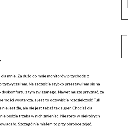
y
k dla mnie. Za dużo do mnie monitorów przychodzi z
o przyzwyczaiłem. Na szczęście szybko przestawiłem się na
o dyskomfortu z tym związanego. Nawet muszę przyznać, że
łności wystarcza, a jest to oczywiście rozdzielczość Full
e jest źle, ale nie jest też aż tak super. Chociaż dla
 nie będzie trzeba w nich zmieniać. Niestety w niektórych
owiadało. Szczególnie miałem to przy obróbce zdjęć.