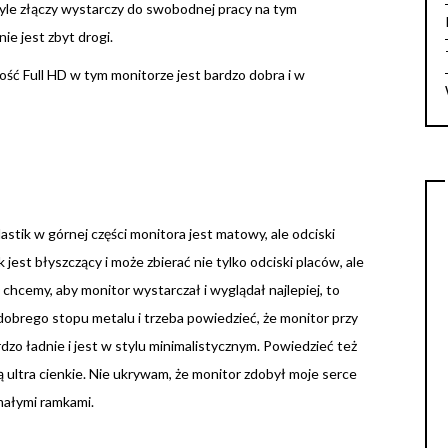
le złączy wystarczy do swobodnej pracy na tym
ie jest zbyt drogi.
ość Full HD w tym monitorze jest bardzo dobra i w
stik w górnej części monitora jest matowy, ale odciski
 jest błyszczący i może zbierać nie tylko odciski placów, ale
 chcemy, aby monitor wystarczał i wyglądał najlepiej, to
dobrego stopu metalu i trzeba powiedzieć, że monitor przy
ardzo ładnie i jest w stylu minimalistycznym. Powiedzieć też
ą ultra cienkie. Nie ukrywam, że monitor zdobył moje serce
 małymi ramkami.