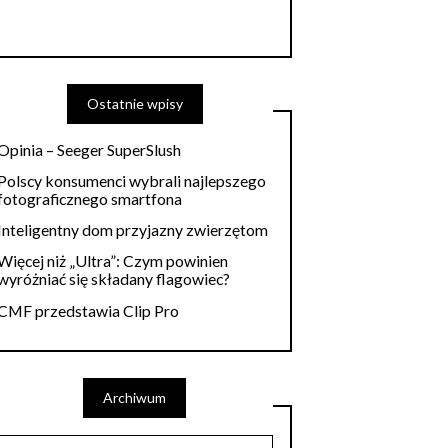
Ostatnie wpisy
Opinia – Seeger SuperSlush
Polscy konsumenci wybrali najlepszego
fotograficznego smartfona
Inteligentny dom przyjazny zwierzętom
Więcej niż „Ultra”: Czym powinien
wyróżniać się składany flagowiec?
CMF przedstawia Clip Pro
Archiwum