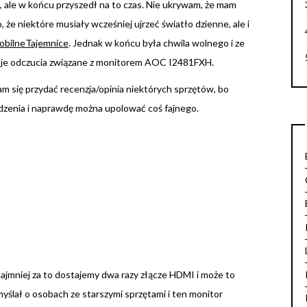
 ale w końcu przyszedł na to czas. Nie ukrywam, że mam
 że niektóre musiały wcześniej ujrzeć światło dzienne, ale i
obilneTajemnice
. Jednak w końcu była chwila wolnego i ze
je odczucia związane z monitorem AOC I2481FXH.
am się przydać recenzja/opinia niektórych sprzętów, bo
ądzenia i naprawdę można upolować coś fajnego.
ynajmniej za to dostajemy dwa razy złącze HDMI i może to
yślał o osobach ze starszymi sprzętami i ten monitor