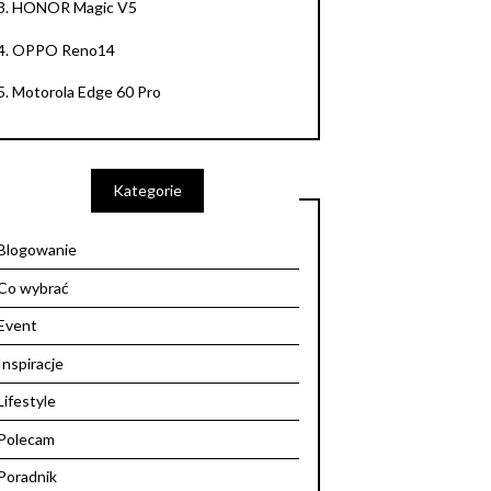
3.
HONOR Magic V5
4.
OPPO Reno14
5.
Motorola Edge 60 Pro
Kategorie
Blogowanie
Co wybrać
Event
Inspiracje
Lifestyle
Polecam
Poradnik