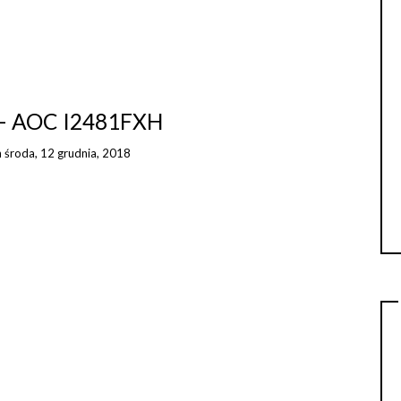
 – AOC I2481FXH
n
środa, 12 grudnia, 2018