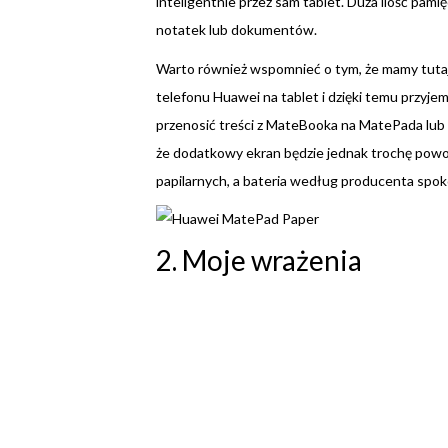
inteligentnie przez sam tablet. Duża ilość pamię
notatek lub dokumentów.
Warto również wspomnieć o tym, że mamy tutaj
telefonu Huawei na tablet i dzięki temu przyj
przenosić treści z MateBooka na MatePada lu
że dodatkowy ekran będzie jednak trochę powoln
papilarnych, a bateria według producenta spoko
2. Moje wrażenia