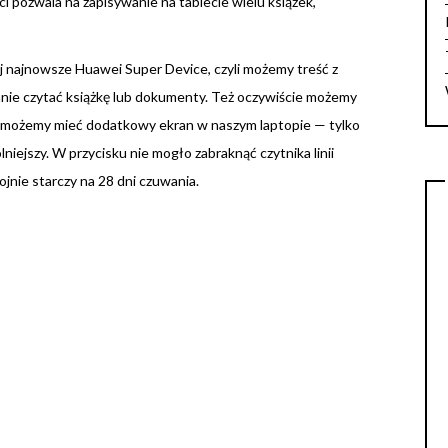
ci pozwala na zapisywanie na tablecie wielu książek,
 najnowsze Huawei Super Device, czyli możemy treść z
emnie czytać książkę lub dokumenty. Też oczywiście możemy
b możemy mieć dodatkowy ekran w naszym laptopie — tylko
iejszy. W przycisku nie mogło zabraknąć czytnika linii
jnie starczy na 28 dni czuwania.