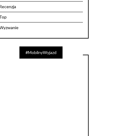
Recenzja
Top
Wyzwanie
#MobilnyWyjazd