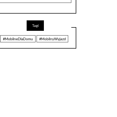
Tagi
#MobilneDlaDomu
#MobilnyWyjazd