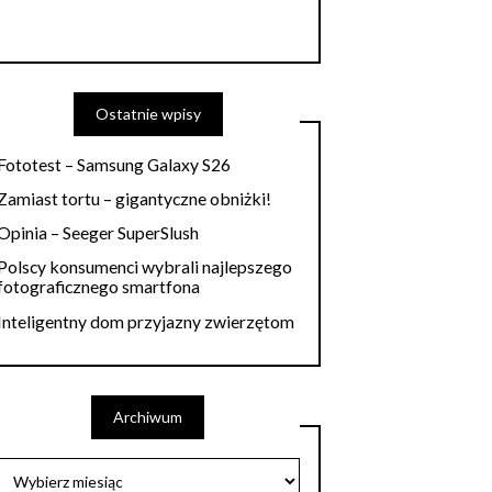
Ostatnie wpisy
Fototest – Samsung Galaxy S26
Zamiast tortu – gigantyczne obniżki!
Opinia – Seeger SuperSlush
Polscy konsumenci wybrali najlepszego
fotograficznego smartfona
Inteligentny dom przyjazny zwierzętom
Archiwum