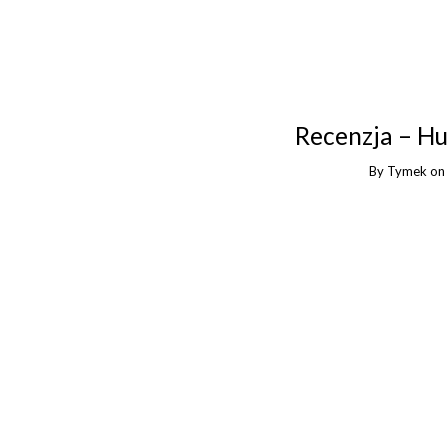
Recenzja – H
By
Tymek
on