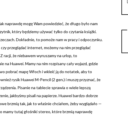
 Tak naprawdę mogę Wam powiedzieć, że długo było nam
zytnik, który będziemy używać tylko do czytania książki.
rzeczach. Dokładnie, to pomoże nam w pracy i odpoczynku.
, czy przeglądać internet, możemy na nim przeglądać
 Z racji, że niebawem wyruszamy na urlop, to
e na Huawei. Mamy na nim rozpisany cały wyjazd, gdzie
two pobrać mapę Włoch i wkleić ją do notatek, aby to
nież rysik Huawei M-Pencil (2 gen.) i muszę przyznać, że
ądzenia. Pisanie na tablecie sprawia o wiele lepszą
żenie, jakbyśmy pisali na papierze. Huawei bardzo dobrze
sowe brzmią tak, jak to właśnie chciałem, żeby wyglądało —
to mamy tutaj głośniki stereo, które brzmią naprawdę