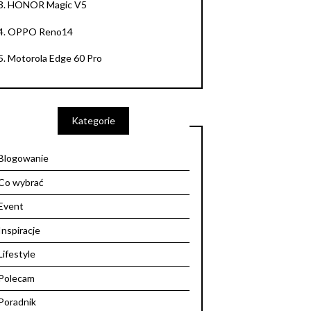
3.
HONOR Magic V5
4.
OPPO Reno14
5.
Motorola Edge 60 Pro
Kategorie
Blogowanie
Co wybrać
Event
Inspiracje
Lifestyle
Polecam
Poradnik