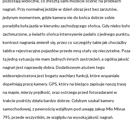
pozostają widoczne, co zresztą sami możecie ocenić na próbkach
nagrań. Przy normalnej jeździe w dzień obraz jest bez zarzutów,
jedynym momentem, gdzie kamera nie do końca dobrze sobie
poradziła była jazda w kierunku zachodzącego słońca. Gdy niebo było
zachmurzone, a światło słońca intensywnie padało z jednego punktu,
kontrast nagrania zmienił się, przez co szczegóły takie jak chociażby
tablice rejestracyjne pojazdów przede mną stały się nieczytelne. Poza
tą jedną sytuacją nie mam żadnych innych zastrzeżeń, a ogólna jakość
nagrań jest naprawdę dobra. Dodatkowym atutem tego
wideorejestratora jest bogaty wachlarz funkcji, które wspaniale
dopełniają pracę kamery. GPS, który na bieżąco zapisuje naszą trasę
na mapie, mierzy prędkość, oraz ostrzega przed fotoradarami w
trakcie podróży działa bardzo dobrze. Gdybym szukał kamery
samochodowej, z pewnością wziąłbym pod uwagę zakup Mio Mivue
795, przede wszystkim, ze względu na wysoką jakość nagrań.