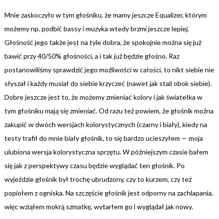
Mnie zaskoczyło w tym głośniku, że mamy jeszcze Equalizer, którym
możemy np. podbić bassy i muzyka wtedy brzmi jeszcze lepiej.
Głośność jego także jest na tyle dobra, że spokojnie można się już
bawić przy 40/50% głośności, a i tak już będzie głośno. Raz
postanowiliśmy sprawdzić jego możliwości w całości, to nikt siebie nie
słyszał i każdy musiał do siebie krzyczeć (nawet jak stali obok siebie).
Dobre jeszcze jest to, że możemy zmieniać kolory i jak światełka w
tym głośniku mają się zmieniać. Od razu też powiem, że głośnik można
zakupić w dwóch wersjach kolorystycznych (czarny i biały), kiedy na
testy trafił do mnie biały głośnik, to się bardzo ucieszyłem — moja
ulubiona wersja kolorystyczna sprzętu. W późniejszym czasie bałem
się jak z perspektywy czasu będzie wyglądać ten głośnik. Po
wyjeździe głośnik był trochę ubrudzony, czy to kurzem, czy też
popiołem z ogniska. Na szczęście głośnik jest odporny na zachlapania,
więc wziąłem mokrą szmatkę, wytarłem go i wyglądał jak nowy.