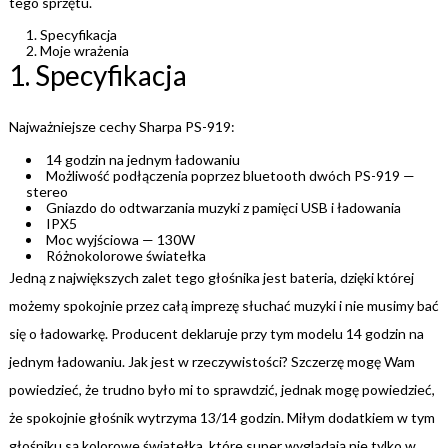
tego sprzętu.
Specyfikacja
Moje wrażenia
1. Specyfikacja
Najważniejsze cechy Sharpa PS-919:
14 godzin na jednym ładowaniu
Możliwość podłączenia poprzez bluetooth dwóch PS-919 —
stereo
Gniazdo do odtwarzania muzyki z pamięci USB i ładowania
IPX5
Moc wyjściowa — 130W
Różnokolorowe światełka
Jedną z największych zalet tego głośnika jest bateria, dzięki której
możemy spokojnie przez całą imprezę słuchać muzyki i nie musimy bać
się o ładowarkę. Producent deklaruje przy tym modelu 14 godzin na
jednym ładowaniu. Jak jest w rzeczywistości? Szczerzę mogę Wam
powiedzieć, że trudno było mi to sprawdzić, jednak mogę powiedzieć,
że spokojnie głośnik wytrzyma 13/14 godzin. Miłym dodatkiem w tym
głośniku są kolorowe światełka, które super wyglądają nie tylko w