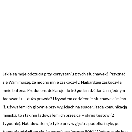
Jakie są moje odczucia przy korzystaniu z tych słuchawek? Przyznać
się Wam muszę, że mocno mnie zaskoczyły. Najbardziej zaskoczyła
mnie bateria. Producent deklaruje do 50 godzin działania na jednym
ładowaniu — dużo prawda? Używałem codziennie słuchawek i mimo
iż, używałem ich głównie przy wyjściach na spacer, jazdą komunikacją
miejską, to i tak nie ładowałem ich przez cały okres testów (2
tygodnie). Naładowałem je tylko przy wyjęciu z pudełka i tyle, po
tygodniu zdziwiłem się, że bateria ma jeszcze 80%! Według mnie jest