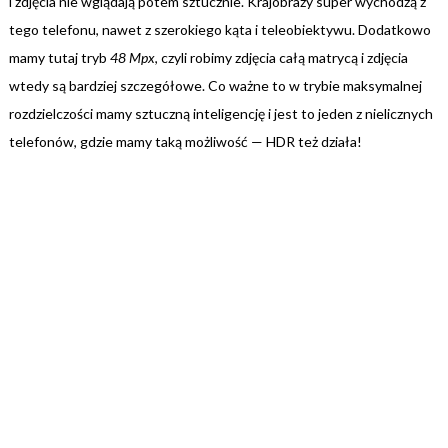
i zdjęcia nie wglądają potem sztucznie. Krajobrazy super wychodzą z
tego telefonu, nawet z szerokiego kąta i teleobiektywu. Dodatkowo
mamy tutaj tryb
48 Mpx
, czyli robimy zdjęcia całą matrycą i zdjęcia
wtedy są bardziej szczegółowe. Co ważne to w trybie maksymalnej
rozdzielczości mamy sztuczną inteligencję i jest to jeden z nielicznych
telefonów, gdzie mamy taką możliwość — HDR też działa!