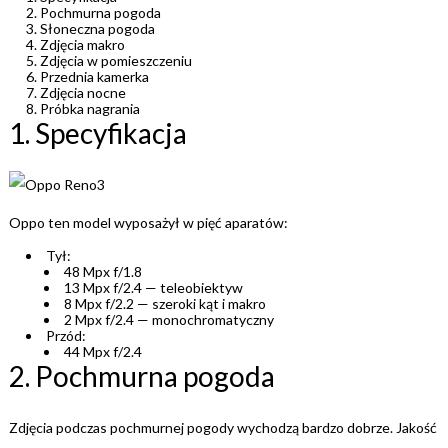
Pochmurna pogoda
Słoneczna pogoda
Zdjęcia makro
Zdjęcia w pomieszczeniu
Przednia kamerka
Zdjęcia nocne
Próbka nagrania
1. Specyfikacja
Oppo ten model wyposażył w pięć aparatów:
Tył:
48 Mpx f/1.8
13 Mpx f/2.4 — teleobiektyw
8 Mpx f/2.2 — szeroki kąt i makro
2 Mpx f/2.4 — monochromatyczny
Przód:
44 Mpx f/2.4
2. Pochmurna pogoda
Zdjęcia podczas pochmurnej pogody wychodzą bardzo dobrze. Jakość