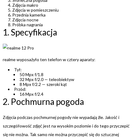
Słoneczna pogoda
Zdjęcia makro
Zdjęcia w pomieszczeniu
Przednia kamerka
Zdjęcia nocne
Próbka nagrania
1. Specyfikacja
realme wyposażyło ten telefon w cztery aparaty:
Tył:
50 Mpx f/1.8
32 Mpx f/2.0 — teleobiektyw
8 Mpx f/2.2 — szeroki kąt
Przód:
16 Mpx f/2.4
2. Pochmurna pogoda
Zdjęcia podczas pochmurnej pogody nie wypadają źle. Jakość i
szczegółowość zdjęć jest na wysokim poziomie i do tego przyczepić
się nie można. Tak samo nie można przyczepić się do sztucznej