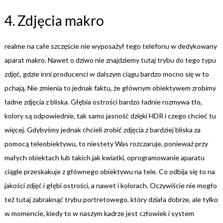
4. Zdjęcia makro
realme na całe szczęście nie wyposażył tego telefonu w dedykowany
aparat makro. Nawet o dziwo nie znajdziemy tutaj trybu do tego typu
zdjęć, gdzie inni producenci w dalszym ciągu bardzo mocno się w to
pchają. Nie zmienia to jednak faktu, że głównym obiektywem zrobimy
ładne zdjęcia z bliska. Głębia ostrości bardzo ładnie rozmywa tło,
kolory są odpowiednie, tak samo jasność dzięki HDR i czego chcieć tu
więcej. Gdybyśmy jednak chcieli zrobić zdjęcia z bardziej bliska za
pomocą teleobiektywu, to niestety Was rozczaruje, ponieważ przy
małych obiektach lub takich jak kwiatki, oprogramowanie aparatu
ciągle przeskakuje z głównego obiektywu na tele. Co odbija się to na
jakości zdjęć i głębi ostrości, a nawet i kolorach. Oczywiście nie mogło
też tutaj zabraknąć trybu portretowego, który działa dobrze, ale tylko
w momencie, kiedy to w naszym kadrze jest człowiek i system