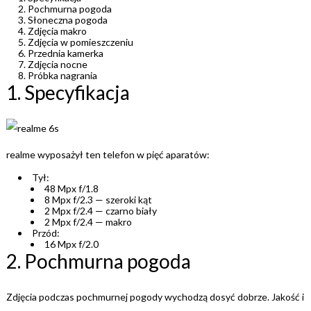
Pochmurna pogoda
Słoneczna pogoda
Zdjęcia makro
Zdjęcia w pomieszczeniu
Przednia kamerka
Zdjęcia nocne
Próbka nagrania
1. Specyfikacja
realme wyposażył ten telefon w pięć aparatów:
Tył:
48 Mpx f/1.8
8 Mpx f/2.3 — szeroki kąt
2 Mpx f/2.4 — czarno biały
2 Mpx f/2.4 — makro
Przód:
16 Mpx f/2.0
2. Pochmurna pogoda
Zdjęcia podczas pochmurnej pogody wychodzą dosyć dobrze. Jakość i