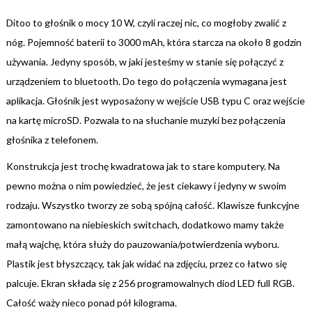
Ditoo to głośnik o mocy 10 W, czyli raczej nic, co mogłoby zwalić z
nóg. Pojemność baterii to 3000 mAh, która starcza na około 8 godzin
używania. Jedyny sposób, w jaki jesteśmy w stanie się połączyć z
urządzeniem to bluetooth. Do tego do połączenia wymagana jest
aplikacja. Głośnik jest wyposażony w wejście USB typu C oraz wejście
na kartę microSD. Pozwala to na słuchanie muzyki bez połączenia
głośnika z telefonem.
Konstrukcja jest trochę kwadratowa jak to stare komputery. Na
pewno można o nim powiedzieć, że jest ciekawy i jedyny w swoim
rodzaju. Wszystko tworzy ze sobą spójną całość. Klawisze funkcyjne
zamontowano na niebieskich switchach, dodatkowo mamy także
małą wajchę, która służy do pauzowania/potwierdzenia wyboru.
Plastik jest błyszczący, tak jak widać na zdjęciu, przez co łatwo się
palcuje. Ekran składa się z 256 programowalnych diod LED full RGB.
Całość waży nieco ponad pół kilograma.