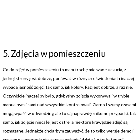
5. Zdjęcia w pomieszczeniu
Co do zdjęć w pomieszczeniu to mam trochę mieszane uczucia, z
jednej strony jest dobrze, ponieważ w różnych oświetleniach inaczej
wypada jasność zdjęć, tak samo, jak kolory. Raz jest dobrze, a raz nie.
Oczywiście inaczej by było, gdybyśmy zdjęcia wykonywali w trybie
manualnym i sami nad wszystkim kontrolowali. Ziarno i szumy czasami
mogą wpaść w odwiedziny, ale to są naprawdę znikome przypadki, tak
samo, jak zdjęcie niecałe jest ostre, a niektóre krawędzie zdjęć są
rozmazane. Jednakże chciałbym zauważyć, że to tylko wersje demo i
system w aparatach nie zawsze najlepiej działa i w tej kategorii