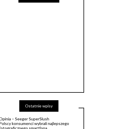
Ostatnie wpisy
Opinia – Seeger SuperSlush
Polscy konsumenci wybrali najlepszego
fotograficznego smartfona