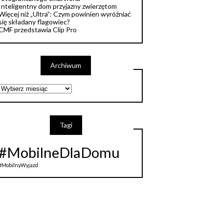
Inteligentny dom przyjazny zwierzętom
Więcej niż „Ultra”: Czym powinien wyróżniać
się składany flagowiec?
CMF przedstawia Clip Pro
Archiwum
Archiwum
Tagi
#MobilneDlaDomu
#MobilnyWyjazd