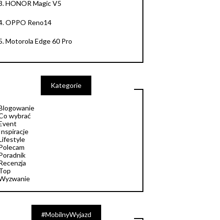
3.
HONOR Magic V5
4.
OPPO Reno14
5.
Motorola Edge 60 Pro
Kategorie
Blogowanie
Co wybrać
Event
Inspiracje
Lifestyle
Polecam
Poradnik
Recenzja
Top
Wyzwanie
#MobilnyWyjazd