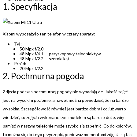
1. Specyfikacja
Xiaomi wyposażyło ten telefon w cztery aparaty:
Tył:
50 Mpx f/2.0
48 Mpx f/4.1 — peryskopowy teleobiektyw
48 Mpx f/2.2 — szeroki kąt
Przód:
20 Mpx f/2.2
2. Pochmurna pogoda
Zdjęcia podczas pochmurnej pogody nie wypadają źle. Jakość zdjęć
jest na wysokim poziomie, a nawet można powiedzieć, że na bardzo
wysokim. Szczegółowość również jest bardzo dobra i co już warto
wiedzieć, to zdjęcia wykonane tym modelem są bardzo duże, więc
pamięć w naszym telefonie może szybko się zapełnić. Co do kolorów,
to można się do tego przyczepić, ponieważ momentami zdjęcia są tak