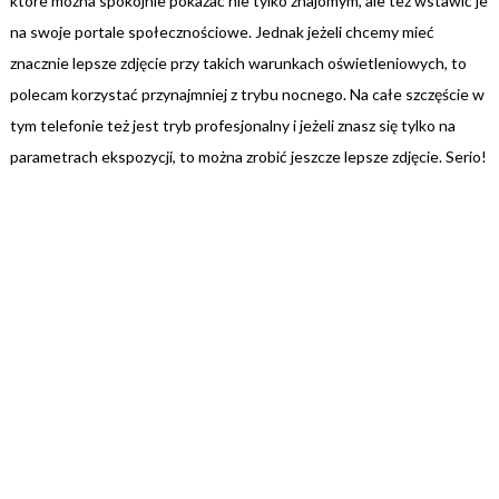
które można spokojnie pokazać nie tylko znajomym, ale też wstawić je
na swoje portale społecznościowe. Jednak jeżeli chcemy mieć
znacznie lepsze zdjęcie przy takich warunkach oświetleniowych, to
polecam korzystać przynajmniej z trybu nocnego. Na całe szczęście w
tym telefonie też jest tryb profesjonalny i jeżeli znasz się tylko na
parametrach ekspozycji, to można zrobić jeszcze lepsze zdjęcie. Serio!