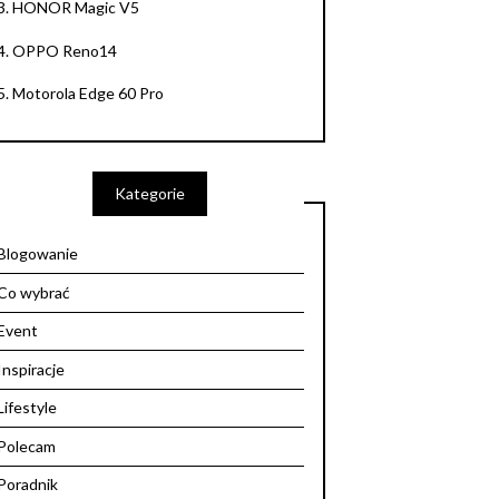
3.
HONOR Magic V5
4.
OPPO Reno14
5.
Motorola Edge 60 Pro
Kategorie
Blogowanie
Co wybrać
Event
Inspiracje
Lifestyle
Polecam
Poradnik