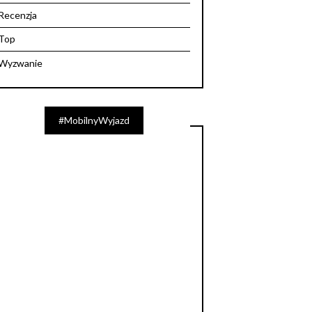
Recenzja
Top
Wyzwanie
#MobilnyWyjazd