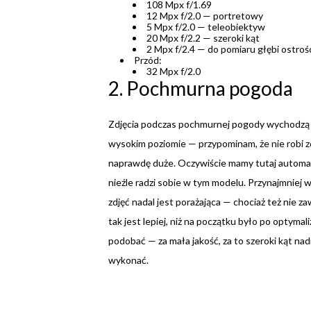
108 Mpx f/1.69
12 Mpx f/2.0 — portretowy
5 Mpx f/2.0 — teleobiektyw
20 Mpx f/2.2 — szeroki kąt
2 Mpx f/2.4 — do pomiaru głębi ostroś
Przód:
32 Mpx f/2.0
2. Pochmurna pogoda
Zdjęcia podczas pochmurnej pogody wychodzą d
wysokim poziomie — przypominam, że nie robi zd
naprawdę duże. Oczywiście mamy tutaj automat
nieźle radzi sobie w tym modelu. Przynajmniej
zdjęć nadal jest porażająca — chociaż też nie za
tak jest lepiej, niż na początku było po optymali
podobać — za mała jakość, za to szeroki kąt nad
wykonać.