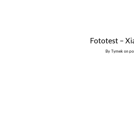
Fototest – X
By
Tymek
on
po