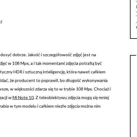
ci
osyć dobrze. Jakość i szczegółowość zdjęć jest na
jęć w 108 Mpx, a i tak momentami zdjęcia potrafią być
yczny HDR i sztuczną inteligencję, która nawet całkiem
 widać, że producent to poprawił, bo długość wykonywania
wsze, w większości zdarza się to w trybie
108 Mpx
. Chociaż i
zacji w
Mi Note 10
. Z teleobiektywu zdjęcia mogą się mniej
rabia w tym modelu i całkiem niezłe zdjęcia można nim