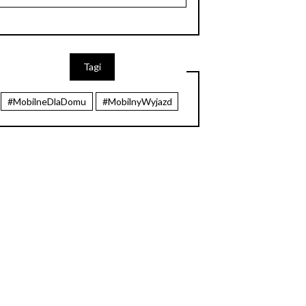
Tagi
#MobilneDlaDomu
#MobilnyWyjazd