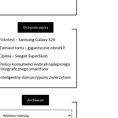
Ostatnie wpisy
Fototest – Samsung Galaxy S26
Zamiast tortu – gigantyczne obniżki!
Opinia – Seeger SuperSlush
Polscy konsumenci wybrali najlepszego
fotograficznego smartfona
Inteligentny dom przyjazny zwierzętom
Archiwum