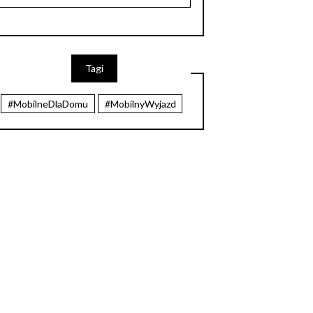
Tagi
#MobilneDlaDomu
#MobilnyWyjazd