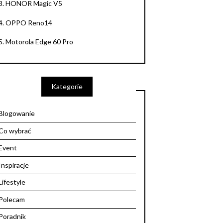
3.
HONOR Magic V5
4.
OPPO Reno14
5.
Motorola Edge 60 Pro
Kategorie
Blogowanie
Co wybrać
Event
Inspiracje
Lifestyle
Polecam
Poradnik