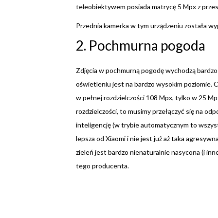
teleobiektywem posiada matrycę 5 Mpx z przesł
Przednia kamerka w tym urządzeniu została wy
2. Pochmurna pogoda
Zdjęcia w pochmurną pogodę wychodzą bardzo d
oświetleniu jest na bardzo wysokim poziomie. C
w pełnej rozdzielczości 108 Mpx, tylko w 25 Mpx
rozdzielczości, to musimy przełączyć się na od
inteligencję (w trybie automatycznym to wszystk
lepsza od Xiaomi i nie jest już aż taka agresywn
zieleń jest bardzo nienaturalnie nasycona (i inn
tego producenta.