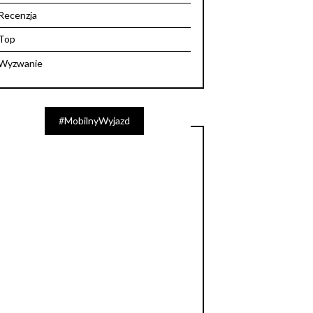
Recenzja
Top
Wyzwanie
#MobilnyWyjazd