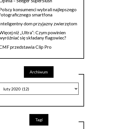
Opinia – Seeger SuperSlush
Polscy konsumenci wybrali najlepszego
fotograficznego smartfona
Inteligentny dom przyjazny zwierzętom
Więcej niż „Ultra”: Czym powinien
wyróżniać się składany flagowiec?
CMF przedstawia Clip Pro
Archiwum
Tagi