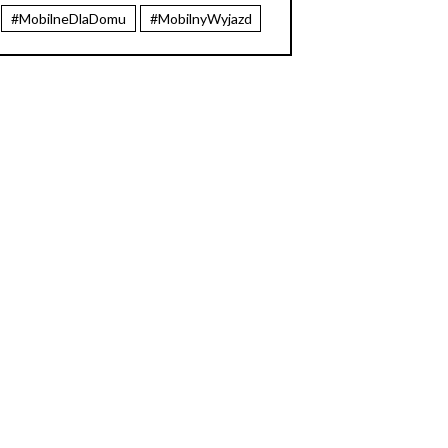
#MobilneDlaDomu
#MobilnyWyjazd