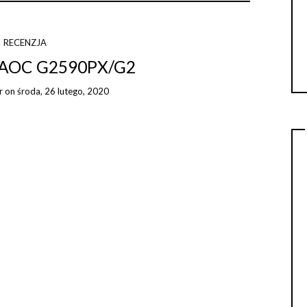
RECENZJA
– AOC G2590PX/G2
r
on
środa, 26 lutego, 2020