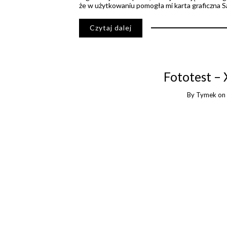
że w użytkowaniu pomogła mi karta graficzna S
Czytaj dalej
Fototest –
By
Tymek
o