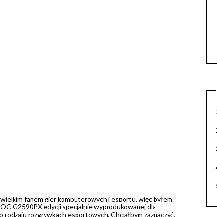
em wielkim fanem gier komputerowych i esportu, więc byłem
 AOC G2590PX edycji specjalnie wyprodukowanej dla
ego rodzaju rozgrywkach esportowych. Chciałbym zaznaczyć,