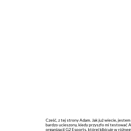
Cześć, z tej strony Adam. Jak już wiecie, jest
bardzo ucieszony, kiedy przyszło mi testować
organizacji G2 Esports, której kibicuję w różn