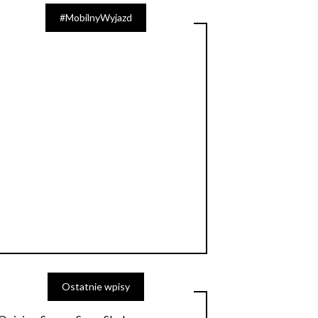
#MobilnyWyjazd
Ostatnie wpisy