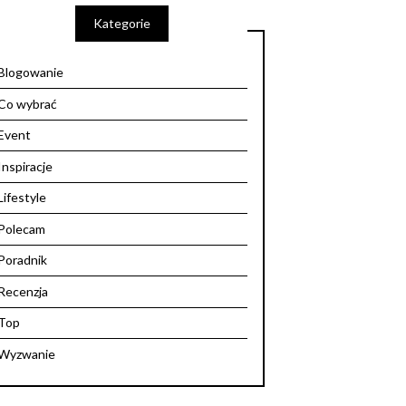
Kategorie
Blogowanie
Co wybrać
Event
Inspiracje
Lifestyle
Polecam
Poradnik
Recenzja
Top
Wyzwanie