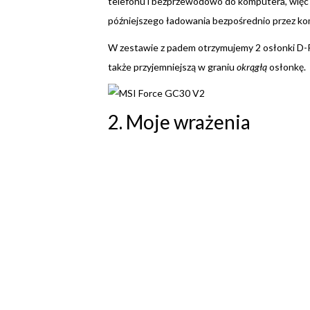
telefonu i bezprzewodowo do komputera, więc p
późniejszego ładowania bezpośrednio przez ko
W zestawie z padem otrzymujemy 2 osłonki D-P
także przyjemniejszą w graniu
okrągłą
osłonkę.
2. Moje wrażenia