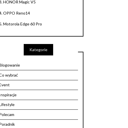
3.
HONOR Magic V5
4.
OPPO Reno14
5.
Motorola Edge 60 Pro
Kategorie
Blogowanie
Co wybrać
Event
Inspiracje
Lifestyle
Polecam
Poradnik