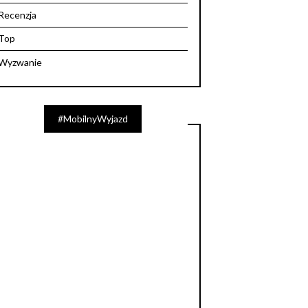
Recenzja
Top
Wyzwanie
#MobilnyWyjazd