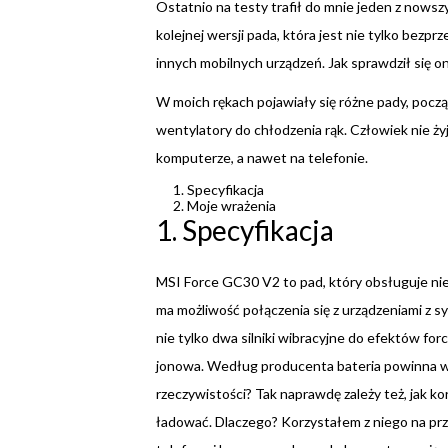
Ostatnio na testy trafił do mnie jeden z nows
kolejnej wersji pada, która jest nie tylko bezp
innych mobilnych urządzeń. Jak sprawdził się on
W moich rękach pojawiały się różne pady, począ
wentylatory do chłodzenia rąk. Człowiek nie żyj
komputerze, a nawet na telefonie.
Specyfikacja
Moje wrażenia
1. Specyfikacja
MSI Force GC30 V2 to pad, który obsługuje nie
ma możliwość połączenia się z urządzeniami z s
nie tylko dwa silniki wibracyjne do efektów forc
jonowa. Według producenta bateria powinna wytr
rzeczywistości? Tak naprawdę zależy też, jak ko
ładować. Dlaczego? Korzystałem z niego na pr