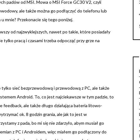
zych padów od MSI. Mowa o MSI Force GC30 V2, czyli
rzewodowy, ale także można go podłączyć do telefonu lub
 u mnie? Przekonacie się tego poniżej.
wszy od najzwyklejszych, nawet po takie, które posiadały
e tylko pracą i czasami trzeba odpocząć przy grze na
 tylko sieć bezprzewodową i przewodową z PC, ale także
ystemem Android. To, co jest najciekawsze w tym padzie, to
e feedback, ale także długo działająca bateria litowo-
zymać ok. 8 godzin grania, ale jak to jest w
rzystamy z pada, bo mi się nie zdarzyło, abym musiał go
zemian z PC i Androidem, więc miałem go podłączony do