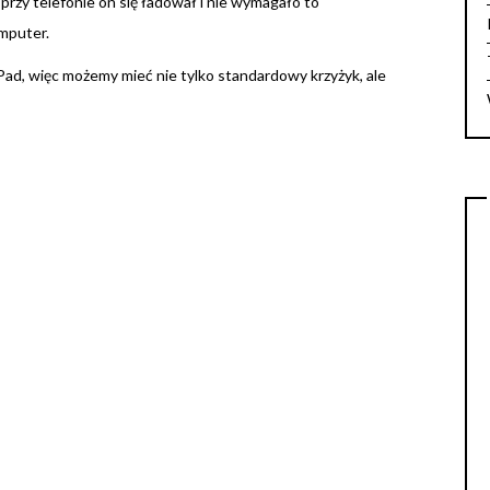
rzy telefonie on się ładował i nie wymagało to
mputer.
ad, więc możemy mieć nie tylko standardowy krzyżyk, ale