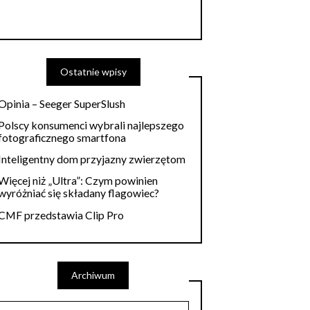
Ostatnie wpisy
Opinia – Seeger SuperSlush
Polscy konsumenci wybrali najlepszego
fotograficznego smartfona
Inteligentny dom przyjazny zwierzętom
Więcej niż „Ultra”: Czym powinien
wyróżniać się składany flagowiec?
CMF przedstawia Clip Pro
Archiwum