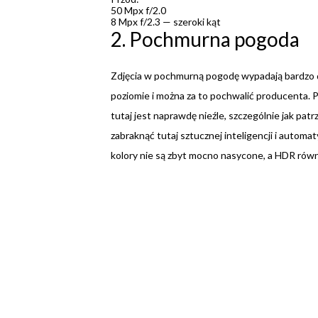
50 Mpx f/2.0
8 Mpx f/2.3 — szeroki kąt
2. Pochmurna pogoda
Zdjęcia w pochmurną pogodę wypadają bardzo d
poziomie i można za to pochwalić producenta. P
tutaj jest naprawdę nieźle, szczególnie jak pat
zabraknąć tutaj sztucznej inteligencji i automa
kolory nie są zbyt mocno nasycone, a HDR równ