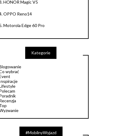
3.
HONOR Magic V5
4.
OPPO Reno14
5.
Motorola Edge 60 Pro
Kategorie
Blogowanie
Co wybrać
Event
Inspiracje
Lifestyle
Polecam
Poradnik
Recenzja
Top
Wyzwanie
#MobilnyWyjazd