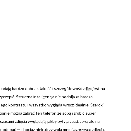
adają bardzo dobrze. Jakość i szczegółowość zdjęć jest na
yczepić. Sztuczna inteligencja nie podbija za bardzo
go kontrastu i wszystko wygląda wręcz idealnie. Szeroki
kojnie można zabrać ten telefon ze sobą i zrobić super
czasami zdjęcia wyglądają, jakby były
przeostrzone
, ale na
to podobać — chociaż niektórzy wolą mniej
agresywne
zdjęcia.