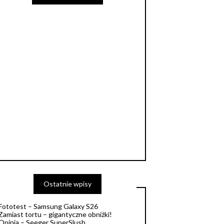
Ostatnie wpisy
Fototest – Samsung Galaxy S26
Zamiast tortu – gigantyczne obniżki!
Opinia – Seeger SuperSlush