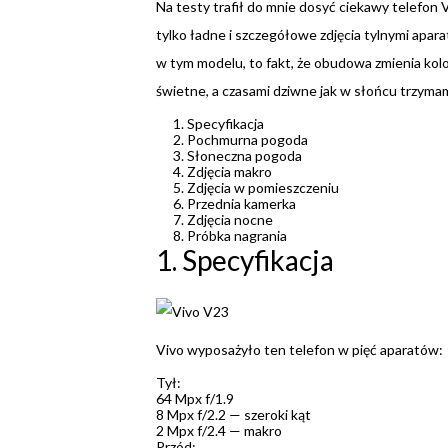
Na testy trafił do mnie dosyć ciekawy telefon
tylko ładne i szczegółowe zdjęcia tylnymi aparat
w tym modelu, to fakt, że obudowa zmienia k
świetne, a czasami dziwne jak w słońcu trzymamy
Specyfikacja
Pochmurna pogoda
Słoneczna pogoda
Zdjęcia makro
Zdjęcia w pomieszczeniu
Przednia kamerka
Zdjęcia nocne
Próbka nagrania
1. Specyfikacja
Vivo wyposażyło ten telefon w pięć aparatów:
Tył:
64 Mpx f/1.9
8 Mpx f/2.2 — szeroki kąt
2 Mpx f/2.4 — makro
Przód: