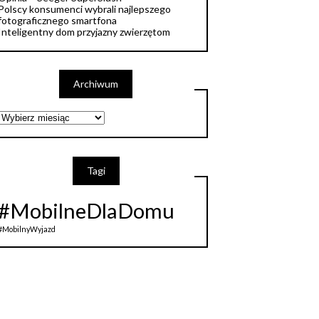
Polscy konsumenci wybrali najlepszego
fotograficznego smartfona
Inteligentny dom przyjazny zwierzętom
Archiwum
Tagi
#MobilneDlaDomu
#MobilnyWyjazd