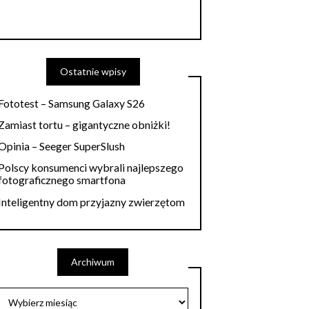
Ostatnie wpisy
Fototest – Samsung Galaxy S26
Zamiast tortu – gigantyczne obniżki!
Opinia – Seeger SuperSlush
Polscy konsumenci wybrali najlepszego
fotograficznego smartfona
Inteligentny dom przyjazny zwierzętom
Archiwum