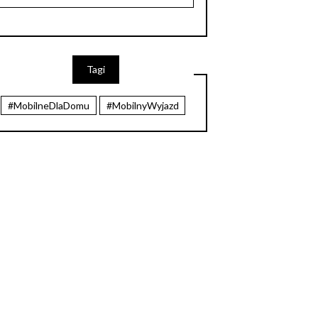
Tagi
#MobilneDlaDomu
#MobilnyWyjazd