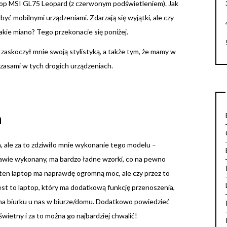
op MSI GL75 Leopard (z czerwonym podświetleniem). Jak
 mobilnymi urządzeniami. Zdarzają się wyjątki, ale czy
akie miano? Tego przekonacie się poniżej.
askoczył mnie swoją stylistyką, a także tym, że mamy w
czasami w tych drogich urządzeniach.
a
 ale za to zdziwiło mnie wykonanie tego modelu –
kawie wykonany, ma bardzo ładne wzorki, co na pewno
ten laptop ma naprawdę ogromną moc, ale czy przez to
est to laptop, który ma dodatkową funkcję przenoszenia,
 na biurku u nas w biurze/domu. Dodatkowo powiedzieć
wietny i za to można go najbardziej chwalić!