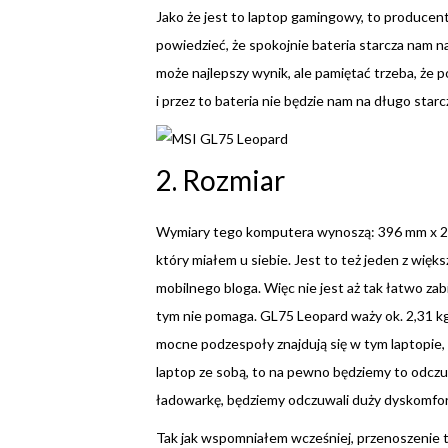
Jako że jest to laptop gamingowy, to producent 
powiedzieć, że spokojnie bateria starcza nam na
może najlepszy wynik, ale pamiętać trzeba, że
i przez to bateria nie będzie nam na długo starc
2. Rozmiar
Wymiary tego komputera wynoszą: 396 mm x 269 
który miałem u siebie. Jest to też jeden z w
mobilnego bloga. Więc nie jest aż tak łatwo za
tym nie pomaga. GL75 Leopard waży ok. 2,31 kg 
mocne podzespoły znajdują się w tym laptopie, w
laptop ze sobą, to na pewno będziemy to odczu
ładowarkę, będziemy odczuwali duży dyskomfor
Tak jak wspomniałem wcześniej, przenoszenie t