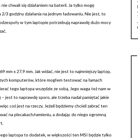
nie chwali się działaniem na baterii. Ja tylko mogę
 2/3 godziny działania na jednym ładowaniu. Nie jest, to
 podzespoły w tym laptopie potrzebują naprawdę dużo mocy
zać.
mm x 27,9 mm. Jak widać, nie jest to najmniejszy laptop,
iększych komputerów, które mogłem testować na łamach
bierać tego laptopa wszędzie ze sobą. Jego waga też nam w
– jest to naprawdę sporo, ale trzeba nadal pamiętać jakie
ięc coś jest na rzeczy. Jeżeli będziemy chcieli zabrać ten
wać na plecakach/ramieniu, a dodając do niego ogromną
t.
ego laptopa to dodatek, w większości ten MSI będzie tylko