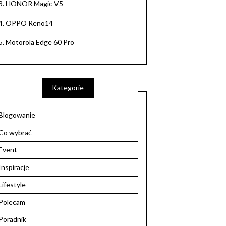
3.
HONOR Magic V5
4.
OPPO Reno14
5.
Motorola Edge 60 Pro
Kategorie
Blogowanie
Co wybrać
Event
Inspiracje
Lifestyle
Polecam
Poradnik