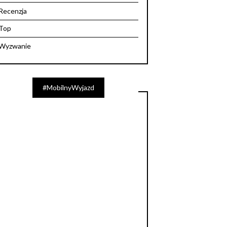
Recenzja
Top
Wyzwanie
#MobilnyWyjazd