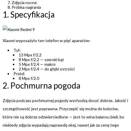
Zdjęcia nocne
Próbka nagrania
1. Specyfikacja
Xiaomi wyposażyło ten telefon w pięć aparatów:
Tył:
13 Mpx f/2.2
8 Mpx f/2.2 — szeroki kąt
5 Mpx f/2.4 — makro
2 Mpx f/2.4 — do głębi ostrości
Przód:
8 Mpx f/2.0
2. Pochmurna pogoda
Zdjęcia podczas pochmurnej pogody wychodzą dosyć dobrze. Jakość i
szczegółowość jest poprawna. Przyczepić się można do kolorów,
które nie są dobrze odzwierciedlone — jest to wina balansu bieli, bo
niekiedy zdjęcia wypadają naprawdę okej, nawet jak za cenę tego