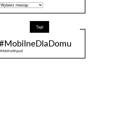
Archiwum
Tagi
#MobilneDlaDomu
#MobilnyWyjazd