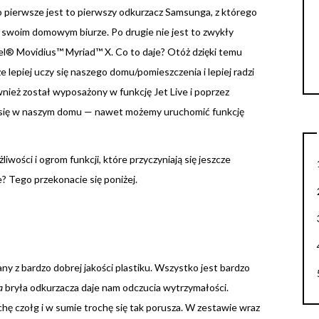
o pierwsze jest to pierwszy odkurzacz Samsunga, z którego
swoim domowym biurze. Po drugie nie jest to zwykły
el® Movidius™ Myriad™ X. Co to daje? Otóż dzięki temu
e lepiej uczy się naszego domu/pomieszczenia i lepiej radzi
nież został wyposażony w funkcję Jet Live i poprzez
e się w naszym domu — nawet możemy uruchomić funkcję
wości i ogrom funkcji, które przyczyniają się jeszcze
e? Tego przekonacie się poniżej.
 z bardzo dobrej jakości plastiku. Wszystko jest bardzo
a
bryła odkurzacza daje nam odczucia wytrzymałości.
ę czołg i w sumie trochę się tak porusza. W zestawie wraz