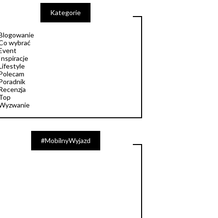
Kategorie
Blogowanie
Co wybrać
Event
Inspiracje
Lifestyle
Polecam
Poradnik
Recenzja
Top
Wyzwanie
#MobilnyWyjazd