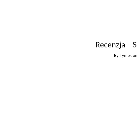
Recenzja – 
By
Tymek
o