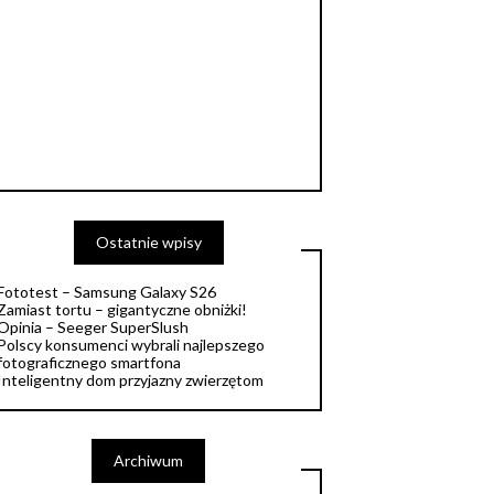
Ostatnie wpisy
Fototest – Samsung Galaxy S26
Zamiast tortu – gigantyczne obniżki!
Opinia – Seeger SuperSlush
Polscy konsumenci wybrali najlepszego
fotograficznego smartfona
Inteligentny dom przyjazny zwierzętom
Archiwum