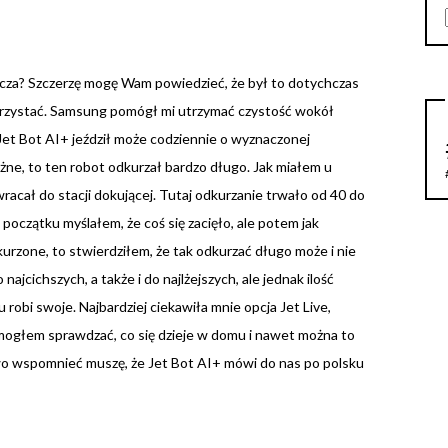
acza? Szczerzę mogę Wam powiedzieć, że był to dotychczas
korzystać. Samsung pomógł mi utrzymać czystość wokół
Jet Bot AI+ jeździł może codziennie o wyznaczonej
ażne, to ten robot odkurzał bardzo długo. Jak miałem u
ż wracał do stacji dokującej. Tutaj odkurzanie trwało od 40 do
początku myślałem, że coś się zacięło, ale potem jak
urzone, to stwierdziłem, że tak odkurzać długo może i nie
jcichszych, a także i do najlżejszych, ale jednak ilość
 robi swoje. Najbardziej ciekawiła mnie opcja Jet Live,
mogłem sprawdzać, co się dzieje w domu i nawet można to
wo wspomnieć muszę, że Jet Bot AI+ mówi do nas po polsku