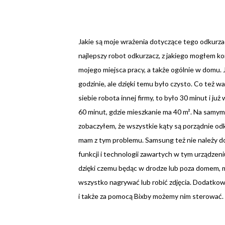
Jakie są moje wrażenia dotyczące tego odkurz
najlepszy robot odkurzacz, z jakiego mogłem 
mojego miejsca pracy, a także ogólnie w domu. 
godzinie, ale dzięki temu było czysto. Co też w
siebie robota innej firmy, to było 30 minut i ju
60 minut, gdzie mieszkanie ma 40 m². Na samym 
zobaczyłem, że wszystkie kąty są porządnie odk
mam z tym problemu. Samsung też nie należy do na
funkcji i technologii zawartych w tym urządzeniu
dzięki czemu będąc w drodze lub poza domem, 
wszystko nagrywać lub robić zdjęcia. Dodatko
i także za pomocą Bixby możemy nim sterować.