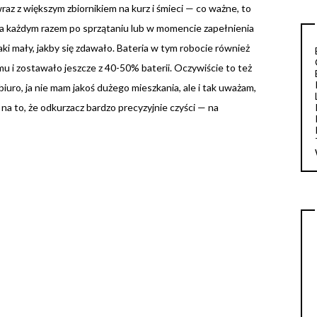
az z większym zbiornikiem na kurz i śmieci — co ważne, to
za każdym razem po sprzątaniu lub w momencie zapełnienia
aki mały, jakby się zdawało. Bateria w tym robocie również
u i zostawało jeszcze z 40-50% baterii. Oczywiście to też
biuro, ja nie mam jakoś dużego mieszkania, ale i tak uważam,
 na to, że odkurzacz bardzo precyzyjnie czyści — na