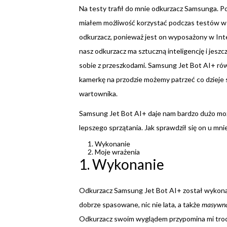
Na testy trafił do mnie odkurzacz Samsunga. P
miałem możliwość korzystać podczas testów w 
odkurzacz, ponieważ jest on wyposażony w Int
nasz odkurzacz ma sztuczną inteligencję i jeszcz
sobie z przeszkodami. Samsung Jet Bot AI+ rów
kamerkę na przodzie możemy patrzeć co dziej
wartownika.
Samsung Jet Bot AI+ daje nam bardzo dużo możli
lepszego sprzątania. Jak sprawdził się on u mni
Wykonanie
Moje wrażenia
1. Wykonanie
Odkurzacz Samsung Jet Bot AI+ został wykonany
dobrze spasowane, nic nie lata, a także
masywn
Odkurzacz swoim wyglądem przypomina mi troch