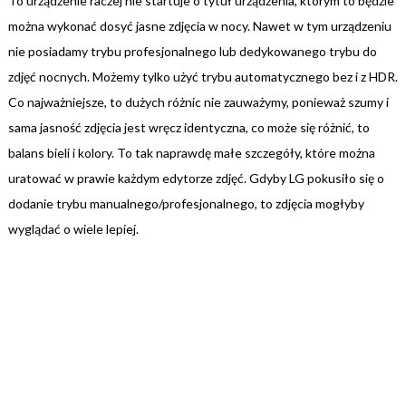
To urządzenie raczej nie startuje o tytuł urządzenia, którym to będzie
można wykonać dosyć jasne zdjęcia w nocy. Nawet w tym urządzeniu
nie posiadamy trybu profesjonalnego lub dedykowanego trybu do
zdjęć nocnych. Możemy tylko użyć trybu automatycznego bez i z HDR.
Co najważniejsze, to dużych różnic nie zauważymy, ponieważ szumy i
sama jasność zdjęcia jest wręcz identyczna, co może się różnić, to
balans bieli i kolory. To tak naprawdę małe szczegóły, które można
uratować w prawie każdym edytorze zdjęć. Gdyby LG pokusiło się o
dodanie trybu manualnego/profesjonalnego, to zdjęcia mogłyby
wyglądać o wiele lepiej.