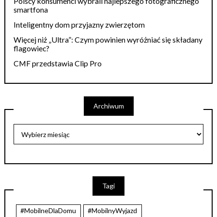
Polscy konsumenci wybrali najlepszego fotograficznego
smartfona
Inteligentny dom przyjazny zwierzętom
Więcej niż „Ultra”: Czym powinien wyróżniać się składany
flagowiec?
CMF przedstawia Clip Pro
Archiwum
Tagi
#MobilneDlaDomu
#MobilnyWyjazd