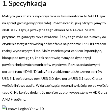
1. Specyfikacja
Matryca, jaka została wykorzystana w tym monitorze to VA LED (jak
na sprzęt gamingowy przystało). Rozdzielczość, jaką otrzymujemy to
3840 × 1200 px, a przekątna tego ekranu to 43,4 cala. Muszę
przyznać, że gabaryty robią wrażenie. Żeby tego było mało mamy do
czynienia z częstotliwością odświeżania na poziomie 144 Hz i czasem
reakcji wynoszącym 4 ms. Moim zdaniem jest całkiem imponujące,
biorąc pod uwagę to, że tak naprawdę mamy do dyspozycji
powierzchnię dwóch monitorów w jednym. Poza standardowymi
portami typu HDMI i DisplayPort znajdziemy także szereg portów
USB 3.1, pojedynczy port USB 3.0, dwa porty USB 3.1 typu C oraz
wejście liniowe audio. W dalszej części recenzji wyjaśnię, po co wejście
typu C. Na koniec dodam, że monitor został wyposażony w HDR oraz
AMD FreeSync.