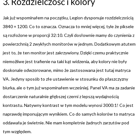
3. Rozdzielczość i kolory
Jak już wspominałem na początku, Legion dysponuje rozdzielczością
3840 × 1200. Co to oznacza. Oznacza to mniej więcej, tyle że piksele
są rozłożone w proporcji 32:10. Czyli dosłownie mamy do czynienia z
powierzchnią 2 zwykłych monitorów w jednym. Dodatkowym atutem
jest to, że ten monitor jest zakrzywiony. Dzięki czemu praktycznie
niemożliwe jest trafienie na taki kąt widzenia, aby kolory nie były
doskonale odwzorowane, mimo że zastosowana jest tutaj matryca
VA. Jedyny sposób to złe ustawienie w stosunku do płaszczyzny
biurka, ale o tym już wspominałem wcześniej. Panel VA ma za zadanie
dostarczenie naturalnie głębszej czerni z lepszą wydajnością
kontrastu. Natywny kontrast w tym modelu wynosi 3000:1! Co jest
naprawdę imponującym wynikiem. Co do samych kolorów to matryca
oddawała je świetnie. Nie mam kompletnie żadnych zarzutów pod
tym względem.