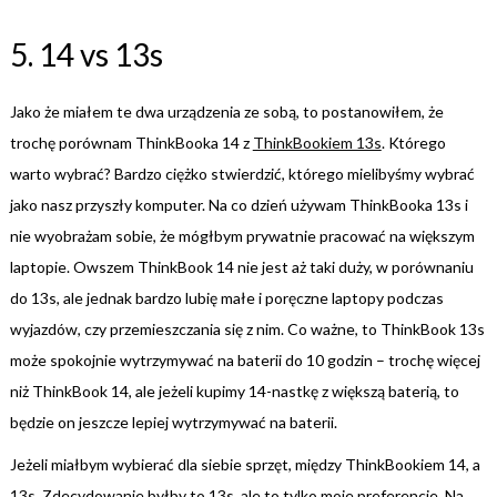
5. 14 vs 13s
Jako że miałem te dwa urządzenia ze sobą, to postanowiłem, że
trochę porównam ThinkBooka 14 z
ThinkBookiem 13s
. Którego
warto wybrać? Bardzo ciężko stwierdzić, którego mielibyśmy wybrać
jako nasz przyszły komputer. Na co dzień używam ThinkBooka 13s i
nie wyobrażam sobie, że mógłbym prywatnie pracować na większym
laptopie. Owszem ThinkBook 14 nie jest aż taki duży, w porównaniu
do 13s, ale jednak bardzo lubię małe i poręczne laptopy podczas
wyjazdów, czy przemieszczania się z nim. Co ważne, to ThinkBook 13s
może spokojnie wytrzymywać na baterii do 10 godzin – trochę więcej
niż ThinkBook 14, ale jeżeli kupimy 14-nastkę z większą baterią, to
będzie on jeszcze lepiej wytrzymywać na baterii.
Jeżeli miałbym wybierać dla siebie sprzęt, między ThinkBookiem 14, a
13s. Zdecydowanie byłby to 13s, ale to tylko moje preferencje. Na