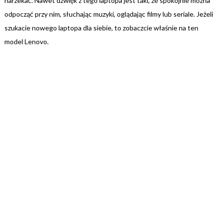
narzekać. Nawet dźwięk z tego laptopa jest taki, że spokojnie można
odpocząć przy nim, słuchając muzyki, oglądając filmy lub seriale. Jeżeli
szukacie nowego laptopa dla siebie, to zobaczcie właśnie na ten
model Lenovo.