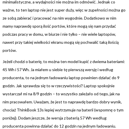
minimalistyczne, a wydajności nie można im odmówić. Jednak co
ważne, to ten laptop nie jest super duży, więc w zupełności można go
ze sobą zabierać i pracować na nim wygodnie. Dodatkowo w nim
mamy naprawdę sporą ilość portów, które mogą się nam przydać
podczas pracy w domu, w biurze i nie tylko – nie wiele laptopów,
nawet przy takiej wielkości ekranu mogą się pochwalić taką ilością
portów.
Jeżeli chodzi o baterię, to można ten model kupić z dwiema bateriami:
45 Wh i 57 Wh. Ja miałem u siebie tę pierwszą wersję i według
producenta, to na jednym ładowaniu laptop powinien działać do 9
godzin. Jak sprawdza się to w rzeczywistości? Laptop spokojnie
wystarczał mi na 8/9 godzin – to wszystko zależało od tego, jak na
nim pracowałem. Uważam, że jest to naprawdę bardzo dobry wynik,
chociaż ThinkBook 13s lepiej wytrzymuje na baterii (wspomnę o tym
poniżej). Dodam jeszcze, że wersja z baterią 57 Wh według
producenta powinna działać do 12 godzin na jednym ładowaniu.