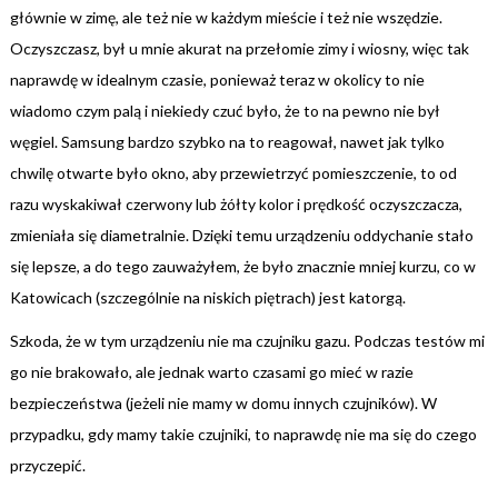
głównie w zimę, ale też nie w każdym mieście i też nie wszędzie.
Oczyszczasz, był u mnie akurat na przełomie zimy i wiosny, więc tak
naprawdę w idealnym czasie, ponieważ teraz w okolicy to nie
wiadomo czym palą i niekiedy czuć było, że to na pewno nie był
węgiel. Samsung bardzo szybko na to reagował, nawet jak tylko
chwilę otwarte było okno, aby przewietrzyć pomieszczenie, to od
razu wyskakiwał czerwony lub żółty kolor i prędkość oczyszczacza,
zmieniała się diametralnie. Dzięki temu urządzeniu oddychanie stało
się lepsze, a do tego zauważyłem, że było znacznie mniej kurzu, co w
Katowicach (szczególnie na niskich piętrach) jest katorgą.
Szkoda, że w tym urządzeniu nie ma czujniku gazu. Podczas testów mi
go nie brakowało, ale jednak warto czasami go mieć w razie
bezpieczeństwa (jeżeli nie mamy w domu innych czujników). W
przypadku, gdy mamy takie czujniki, to naprawdę nie ma się do czego
przyczepić.