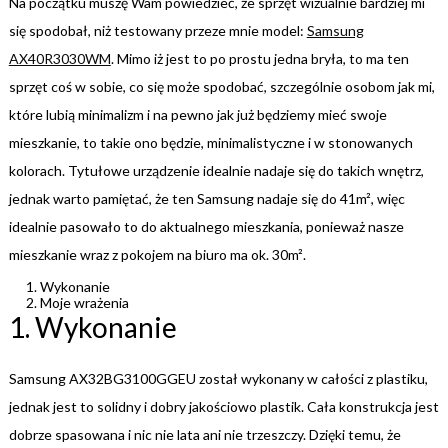
Na początku muszę Wam powiedzieć, że sprzęt wizualnie bardziej mi
się spodobał, niż testowany przeze mnie model:
Samsung
AX40R3030WM
. Mimo iż jest to po prostu jedna bryła, to ma ten
sprzęt coś w sobie, co się może spodobać, szczególnie osobom jak mi,
które lubią minimalizm i na pewno jak już będziemy mieć swoje
mieszkanie, to takie ono będzie, minimalistyczne i w stonowanych
kolorach. Tytułowe urządzenie idealnie nadaje się do takich wnętrz,
jednak warto pamiętać, że ten Samsung nadaje się do 41m², więc
idealnie pasowało to do aktualnego mieszkania, ponieważ nasze
mieszkanie wraz z pokojem na biuro ma ok. 30m².
Wykonanie
Moje wrażenia
1. Wykonanie
Samsung AX32BG3100GGEU został wykonany w całości z plastiku,
jednak jest to solidny i dobry jakościowo plastik. Cała konstrukcja jest
dobrze spasowana i nic nie lata ani nie trzeszczy. Dzięki temu, że