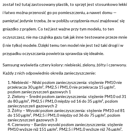
został też tutaj zastosowany plastik, to sprzęt jest stosunkowo lekki
i łatwo można przenosić go po pomieszczeniu, a nawet domu —
pamiętać jedynie trzeba, że w pobliżu urządzenia musi znajdować się
gniazdko z prądem. Co też jest ważne przy tym modelu, to ten
oczyszczasz, nie ma czujnika gazu tak jak inne testowane przeze mnie
(i nie tylko) modele. Dzięki temu ten model nie jest też taki drogi i w
przypadku oczyszczania powietrza sprawdza się idealnie.
Samsung wyświetla cztery kolory: niebieski, zielony, żółty i czerwony.
Każdy z nich odpowiednio określa zanieczyszczenie:
Niebieski – Niski poziom zanieczyszczenia: stężenie PM10 nie
przekracza 30 µg/m³, PM2,5 i PM1,0 nie przekracza 15 µg/m³,
poziom zanieczyszczeń gazowych 1
Zielony – Średni poziom zanieczyszczenia: stężenie PM10 od 31
do 80 µg/m³, PM2,5 i PM1,0 między od 16 do 35 µg/m³, poziom
zanieczyszczeń gazowych 2
Żółty – Wysoki poziom zanieczyszczenia: stężenie PM10 od 81
do 150 µg/m³, PM2,5 i PM1,0 między od 36 do 75 µg/m³, poziom
zanieczyszczeń gazowych 3
Czerwony – Bardzo wysoki poziom zanieczyszczenia: stężenie
PM10 wyższe niż 151 µg/m³, PM2,5 i PM1,0 wyższe niż 76 µg/m³,