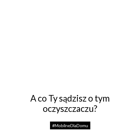
A co Ty sądzisz o tym
oczyszczaczu?
#MobilneDlaDomu