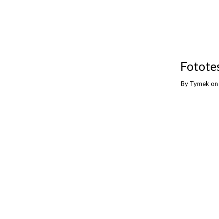
Fotote
By
Tymek
o