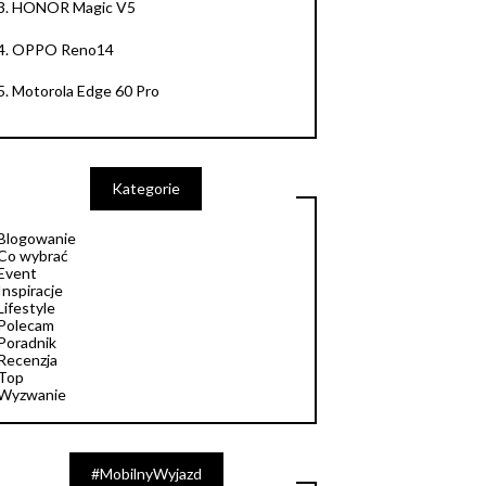
3.
HONOR Magic V5
4.
OPPO Reno14
5.
Motorola Edge 60 Pro
Kategorie
Blogowanie
Co wybrać
Event
Inspiracje
Lifestyle
Polecam
Poradnik
Recenzja
Top
Wyzwanie
#MobilnyWyjazd