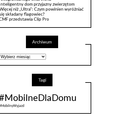
Inteligentny dom przyjazny zwierzętom
Więcej niż „Ultra”: Czym powinien wyróżniać
się składany flagowiec?
CMF przedstawia Clip Pro
Archiwum
Tagi
#MobilneDlaDomu
#MobilnyWyjazd