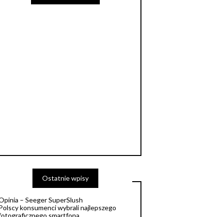
Ostatnie wpisy
Opinia – Seeger SuperSlush
Polscy konsumenci wybrali najlepszego
fotograficznego smartfona